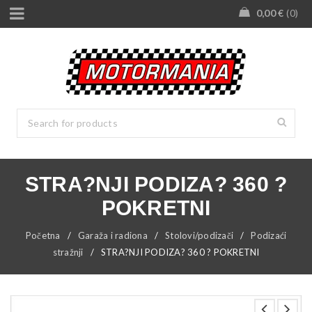
0,00
€
0
STRA?NJI PODIZA? 360 ?
POKRETNI
Početna
/
Garaža i radiona
/
Stolovi/podizači
/
Podizaći
stražnji
/
STRA?NJI PODIZA? 360 ? POKRETNI