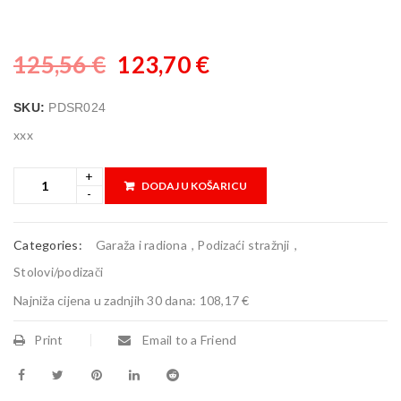
125,56
€
123,70
€
SKU:
PDSR024
xxx
DODAJ U KOŠARICU
Categories:
Garaža i radiona
,
Podizaći stražnji
,
Stolovi/podizači
Najniža cijena u zadnjih 30 dana:
108,17 €
Print
Email to a Friend