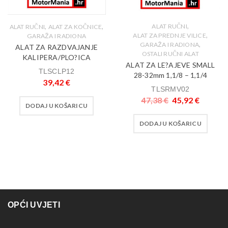
,
,
,
ALAT RUČNI
ALAT RUČNI
ALAT ZA KOČNICE
,
ALAT ZA PREDNJE VILICE
GARAŽA I RADIONA
,
GARAŽA I RADIONA
ALAT ZA RAZDVAJANJE
OSTALI RUČNI ALAT
KALIPERA/PLO?ICA
ALAT ZA LE?AJEVE SMALL
TLSCLP12
28-32mm 1,1/8 – 1,1/4
39,42
€
TLSRMV02
47,38
€
45,92
€
DODAJ U KOŠARICU
DODAJ U KOŠARICU
OPĆI UVJETI