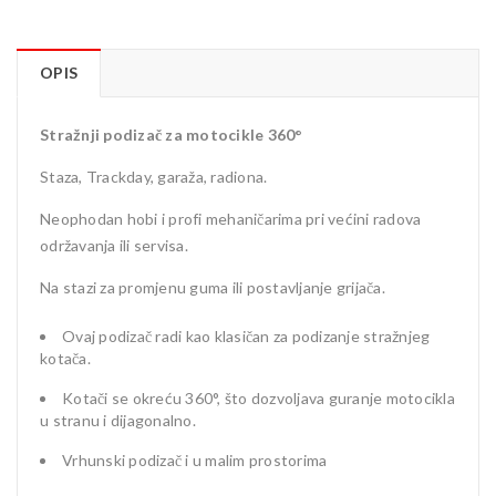
OPIS
Stražnji podizač za motocikle 360°
Staza, Trackday, garaža, radiona.
Neophodan hobi i profi mehaničarima pri većini radova
održavanja ili servisa.
Na stazi za promjenu guma ili postavljanje grijača.
Ovaj podizač radi kao klasičan za podizanje stražnjeg
kotača.
Kotači se okreću 360°, što dozvoljava guranje motocikla
u stranu i dijagonalno.
Vrhunski podizač i u malim prostorima