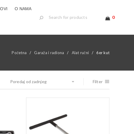
LOVI
O NAMA
0
Početna
/
Garaža i radiona
/
Alat ručni
/
6er kut
Poredaj od zadnjeg
Filter