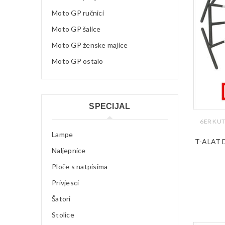
Moto GP ručnici
Moto GP šalice
Moto GP ženske majice
Moto GP ostalo
SPECIJAL
6ER KU
Lampe
T-ALAT
Naljepnice
Ploče s natpisima
Privjesci
Šatori
Stolice