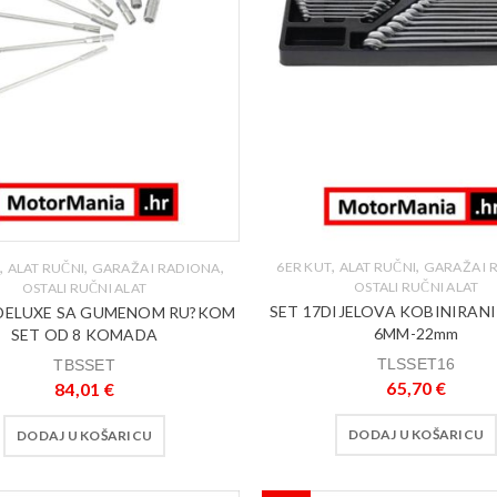
,
,
,
,
,
6ER KUT
ALAT RUČNI
GARAŽA I 
T
ALAT RUČNI
GARAŽA I RADIONA
OSTALI RUČNI ALAT
OSTALI RUČNI ALAT
SET 17DIJELOVA KOBINIRANI
 DELUXE SA GUMENOM RU?KOM
6MM-22mm
SET OD 8 KOMADA
TLSSET16
TBSSET
65,70
€
84,01
€
DODAJ U KOŠARICU
DODAJ U KOŠARICU