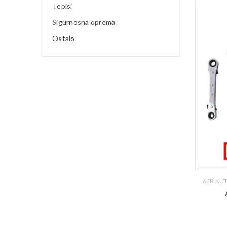
Tepisi
Sigurnosna oprema
Ostalo
6ER KU