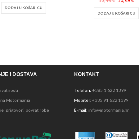
13,94
€
10,49
€
DODAJ U KOŠARICU
DODAJ U KOŠARICU
JE I DOSTAVA
KONTAKT
rivatnosti
Telefon:
+385 1 622 1399
 na Motormania
Mobitel:
+385 91 622 1399
e, prigovori, povrat robe
E-mail:
info@motormania.hr