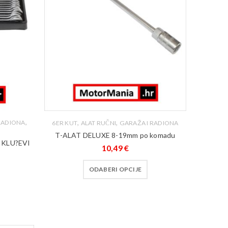
,
,
,
RADIONA
6ER KUT
ALAT RUČNI
GARAŽA I RADIONA
T-ALAT DELUXE 8-19mm po komadu
 KLU?EVI
10,49
€
ODABERI OPCIJE