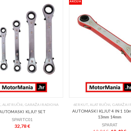
AKCIJA
,
,
,
,
T
ALAT RUČNI
GARAŽA I RADIONA
6ER KUT
ALAT RUČNI
GARAŽA I
AUTOMASKI KLJU? 4 IN 1 10
AUTOMASKI KLJU? SET
13mm 14mm
SPARTC01
SPARAT
32,78
€