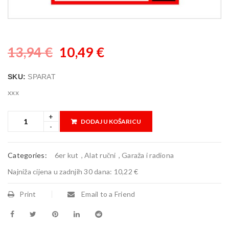
13,94
€
10,49
€
SKU:
SPARAT
xxx
DODAJ U KOŠARICU
Categories:
6er kut
,
Alat ručni
,
Garaža i radiona
Najniža cijena u zadnjih 30 dana:
10,22 €
Print
Email to a Friend