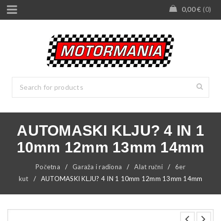
0,00
€
0
AUTOMASKI KLJU? 4 IN 1
10mm 12mm 13mm 14mm
Početna
/
Garaža i radiona
/
Alat ručni
/
6er
kut
/
AUTOMASKI KLJU? 4 IN 1 10mm 12mm 13mm 14mm