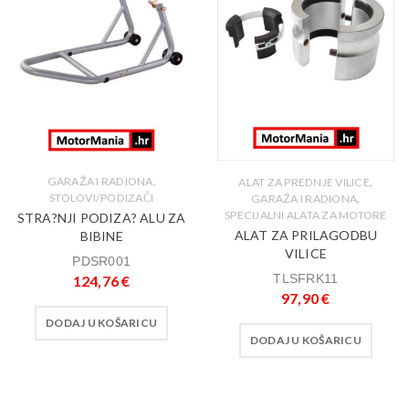
,
,
GARAŽA I RADIONA
ALAT ZA PREDNJE VILICE
,
STOLOVI/PODIZAČI
GARAŽA I RADIONA
SPECIJALNI ALATA ZA MOTORE
STRA?NJI PODIZA? ALU ZA
ALAT ZA PRILAGODBU
BIBINE
VILICE
PDSR001
TLSFRK11
124,76
€
97,90
€
DODAJ U KOŠARICU
DODAJ U KOŠARICU