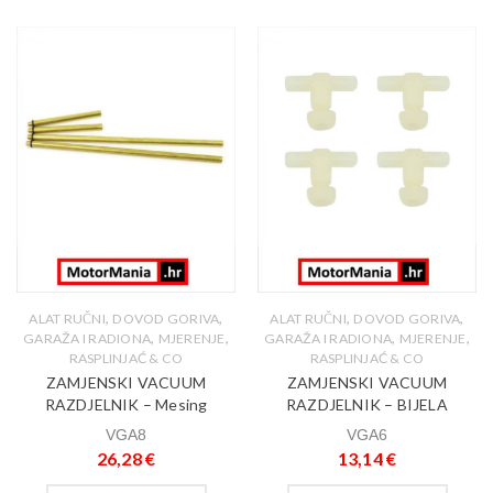
,
,
,
,
ALAT RUČNI
DOVOD GORIVA
ALAT RUČNI
DOVOD GORIVA
,
,
,
,
GARAŽA I RADIONA
MJERENJE
GARAŽA I RADIONA
MJERENJE
RASPLINJAĆ & CO
RASPLINJAĆ & CO
ZAMJENSKI VACUUM
ZAMJENSKI VACUUM
RAZDJELNIK – Mesing
RAZDJELNIK – BIJELA
VGA8
VGA6
26,28
€
13,14
€