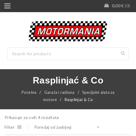
0,00
€
0
Rasplinjać & Co
Početna
/
Garaža i radiona
/
Specijalni alata za
motore
/
Rasplinjać & Co
Prikazuje se svih 4 rezultata
Filter
Poredaj od zadnjeg