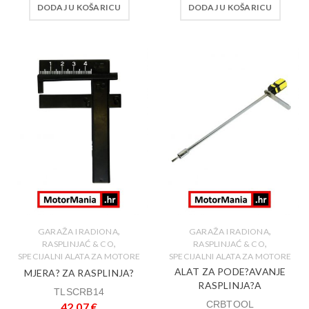
DODAJ U KOŠARICU
DODAJ U KOŠARICU
,
,
GARAŽA I RADIONA
GARAŽA I RADIONA
,
,
RASPLINJAĆ & CO
RASPLINJAĆ & CO
SPECIJALNI ALATA ZA MOTORE
SPECIJALNI ALATA ZA MOTORE
ALAT ZA PODE?AVANJE
MJERA? ZA RASPLINJA?
RASPLINJA?A
TLSCRB14
CRBTOOL
42,07
€