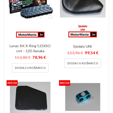
Lanac RK X-Ring 525XSO
Sjedalo UNI
crni – 120 članaka
123,96
€
99,54
€
112,80
€
78,96
€
DODAJ U KOŠARICU
DODAJ U KOŠARICU
AKCIJA
AKCIJA