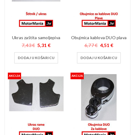
Ukras zaštita samoljepiva
Obujmica kablova DUO plava
7,43
€
5,31
€
6,77
€
4,51
€
DODAJ U KOŠARICU
DODAJ U KOŠARICU
AKCIJA
AKCIJA