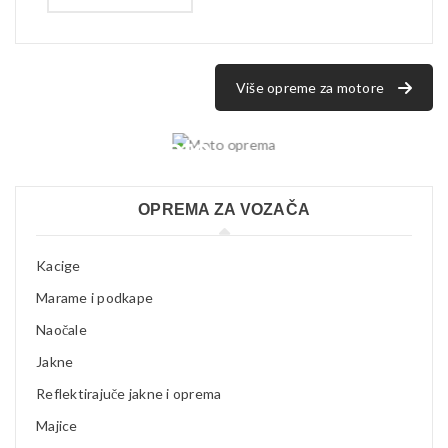
NOVI
Više opreme za motore
ASORTIMAN
Moto
oprema
OPREMA ZA VOZAČA
Kacige
Marame i podkape
Naočale
Jakne
Reflektirajuče jakne i oprema
Majice