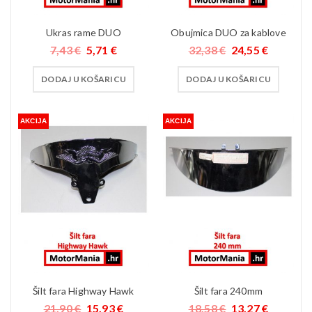
Ukras rame DUO
Obujmica DUO za kablove
7,43
€
5,71
€
32,38
€
24,55
€
DODAJ U KOŠARICU
DODAJ U KOŠARICU
AKCIJA
AKCIJA
Šilt fara Highway Hawk
Šilt fara 240mm
21,90
€
15,93
€
18,58
€
13,27
€