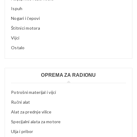
Ispuh
Nogari i čepovi
Štitnici motora
Vijci
Ostalo
OPREMA ZA RADIONU
Potrošni materijal i vijci
Ručni alat
Alat za prednje vilice
Specijalni alata za motore
Ulja i pribor