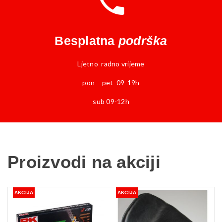
Besplatna
podrška
Ljetno radno vrijeme
pon – pet 09-19h
sub 09-12h
Proizvodi na akciji
AKCIJA
AKCIJA