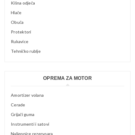
Kišna odječa
Hlače
Obuča
Protektori
Rukavice
Tehničko rublje
OPREMA ZA MOTOR
Amortizer volana
Cerade
Grijači guma
Instrumenti i satovi
Naljepnice rezervoara