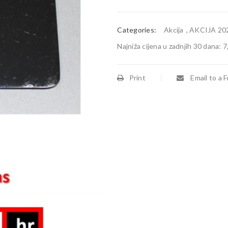
Categories:
Akcija
,
AKCIJA 20
Najniža cijena u zadnjih 30 dana:
7
Print
Email to a F