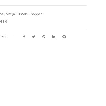
23
,
Akcija Custom Chopper
,43 €
riend