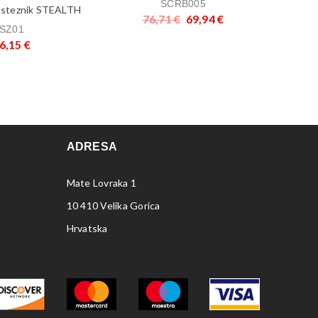
SCRB005
/ steznik STEALTH
76,71
€
69,94
€
SZ01
6,15
€
ADRESA
Mate Lovraka 1
10 410 Velika Gorica
Hrvatska