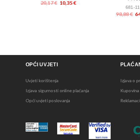
20,17
€
10,35
€
681-11
98,88
€
6
OPĆI UVJETI
PLAĆAN
Uvjeti korištenja
Izjava o p
Izjava sigurnosti online plaćanja
Kupovina
Opći uvjeti poslovanja
Reklamacij