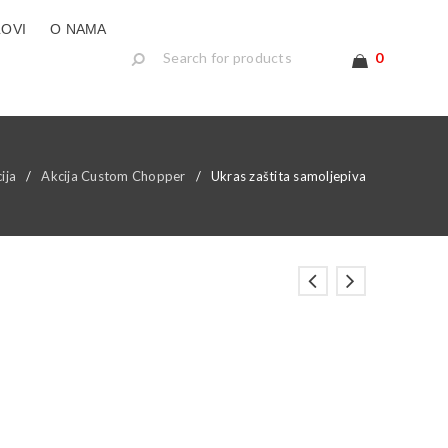
LOVI
O NAMA
0
ija
/
Akcija Custom Chopper
/
Ukras zaštita samoljepiva