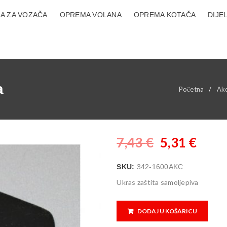
A ZA VOZAČA
OPREMA VOLANA
OPREMA KOTAČA
DIJE
a
Početna
/
Akc
7,43
€
5,31
€
SKU:
342-1600AKC
Ukras zaštita samoljepiva
DODAJ U KOŠARICU