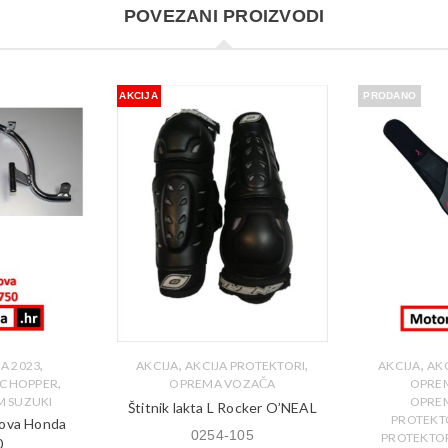
POVEZANI PROIZVODI
AKCIJA
PRODANO
,
,
,
,
JA 2023
AKCIJA
AKCIJA PROTEKTORI
AKCIJA
AK
,
 CHOPPER
OPREMA VOZAČA
OPRE
M SUZUKI
OPRE
Štitnik lakta L Rocker O’NEAL
PROTEKTO
rova Honda
0254-105
PROTEKTORI
0