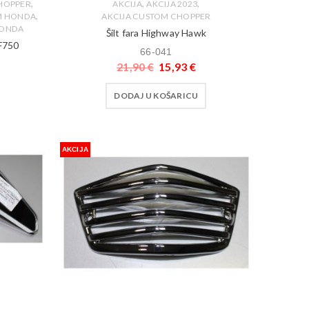
,
,
,
HOPPER
AKCIJA
AKCIJA 2023
,
M HONDA
AKCIJA CUSTOM CHOPPER
HONDA
Šilt fara Highway Hawk
F750
66-041
21,90
€
15,93
€
DODAJ U KOŠARICU
AKCIJA