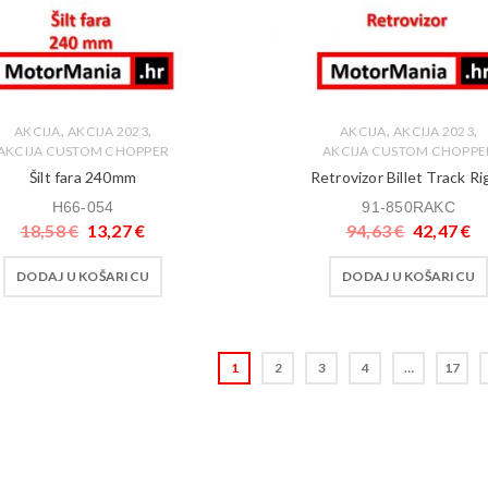
,
,
,
,
AKCIJA
AKCIJA 2023
AKCIJA
AKCIJA 2023
AKCIJA CUSTOM CHOPPER
AKCIJA CUSTOM CHOPPE
Šilt fara 240mm
Retrovizor Billet Track Ri
H66-054
91-850RAKC
18,58
€
13,27
€
94,63
€
42,47
€
DODAJ U KOŠARICU
DODAJ U KOŠARICU
1
2
3
4
…
17