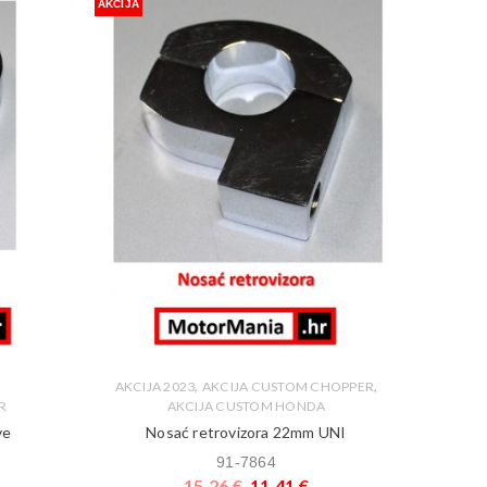
AKCIJA
,
,
AKCIJA 2023
AKCIJA CUSTOM CHOPPER
R
AKCIJA CUSTOM HONDA
ve
Nosać retrovizora 22mm UNI
91-7864
15,26
€
11,41
€