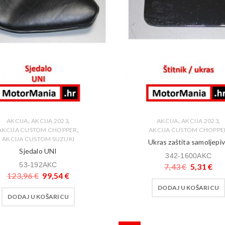
,
,
,
,
AKCIJA
AKCIJA 2023
AKCIJA
AKCIJA 2023
,
AKCIJA CUSTOM CHOPPER
AKCIJA CUSTOM CHOPPE
AKCIJA CUSTOM SUZUKI
Ukras zaštita samoljepi
Sjedalo UNI
342-1600AKC
53-192AKC
7,43
€
5,31
€
123,96
€
99,54
€
DODAJ U KOŠARICU
DODAJ U KOŠARICU