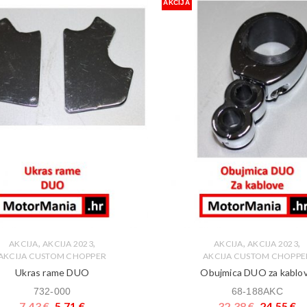
AKCIJA
,
,
,
,
AKCIJA
AKCIJA 2023
AKCIJA
AKCIJA 2023
AKCIJA CUSTOM CHOPPER
AKCIJA CUSTOM CHOPPE
Ukras rame DUO
Obujmica DUO za kablo
732-000
68-188AKC
7,43
€
5,71
€
32,38
€
24,55
€