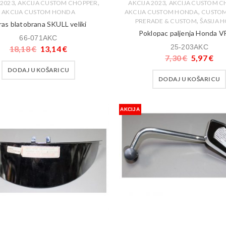
,
,
,
 2023
AKCIJA CUSTOM CHOPPER
AKCIJA 2023
AKCIJA CUSTOM C
,
AKCIJA CUSTOM HONDA
AKCIJA CUSTOM HONDA
CUSTO
,
PRERADE & CUSTOM
ŠASIJA 
ras blatobrana SKULL veliki
Poklopac paljenja Honda V
66-071AKC
25-203AKC
18,18
€
13,14
€
7,30
€
5,97
€
DODAJ U KOŠARICU
DODAJ U KOŠARICU
AKCIJA