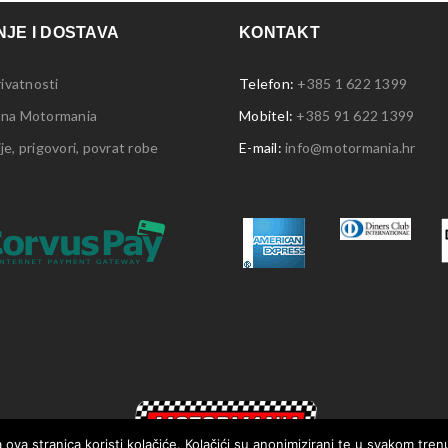
JE I DOSTAVA
KONTAKT
rivatnosti
Telefon:
+385 1 622 1399
 na Motormania
Mobitel:
+385 91 622 1399
e, prigovori, povrat robe
E-mail:
info@motormania.hr
 ova stranica koristi kolačiće. Kolačići su anonimizirani te u svakom tre