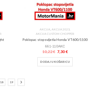
,
,
AKCIJA
AKCIJA 2023
R
AKCIJA CUSTOM CHOPPER
ght
Poklopac stopsvijetla Honda VT600/1100
661-110AKC
10,22
€
7,30
€
DODAJ U KOŠARICU
18
19