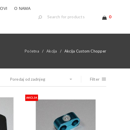
LOVI
O NAMA
0
Početna
/
Akcija
/
Akcija Custom Chopper
Poredaj od zadnjeg
Filter
AKCIJA