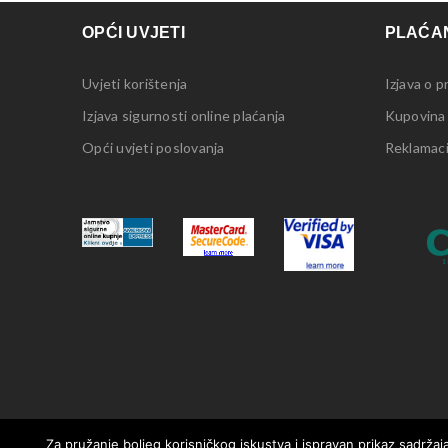
OPĆI UVJETI
PLAĆAN
Uvjeti korištenja
Izjava o p
Izjava sigurnosti online plaćanja
Kupovina
Opći uvjeti poslovanja
Reklamacij
Za pružanje boljeg korisničkog iskustva i ispravan prikaz sadržaja