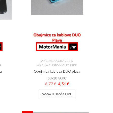
,
,
AKCIJA
AKCIJA 2023
R
AKCIJA CUSTOM CHOPPER
va
Obujmica kablova DUO plava
68-187AKC
6,77
€
4,51
€
DODAJ U KOŠARICU