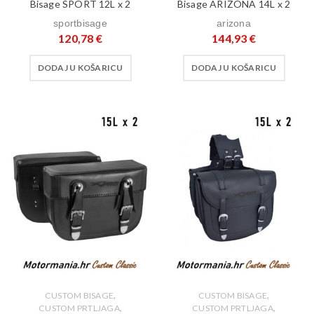
Bisage SPORT 12L x 2
Bisage ARIZONA 14L x 2
sportbisage
arizona
120,78
€
144,93
€
DODAJ U KOŠARICU
DODAJ U KOŠARICU
,
,
CUSTOM BISAGE
CUSTOM BISAGE
,
,
CUSTOM PRTLJAGA
CUSTOM PRTLJAGA