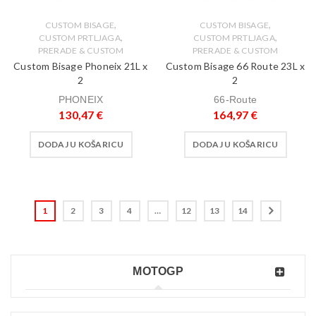
,
,
CUSTOM BISAGE
CUSTOM BISAGE
,
,
CUSTOM PRTLJAGA
CUSTOM PRTLJAGA
PRERADE & CUSTOM
PRERADE & CUSTOM
Custom Bisage Phoneix 21L x
Custom Bisage 66 Route 23L x
2
2
PHONEIX
66-Route
130,47
€
164,97
€
DODAJ U KOŠARICU
DODAJ U KOŠARICU
1
2
3
4
…
12
13
14
MOTOGP