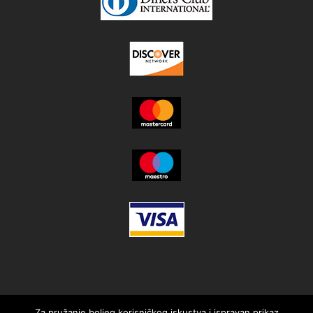
Za pružanje boljeg korisničkog iskustva i ispravan prikaz