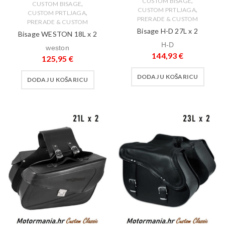
,
CUSTOM BISAGE
,
CUSTOM BISAGE
,
CUSTOM PRTLJAGA
,
CUSTOM PRTLJAGA
PRERADE & CUSTOM
PRERADE & CUSTOM
Bisage H-D 27L x 2
Bisage WESTON 18L x 2
H-D
weston
144,93
€
125,95
€
DODAJ U KOŠARICU
DODAJ U KOŠARICU