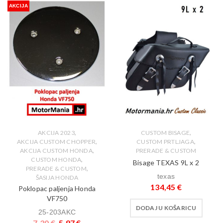
AKCIJA
,
,
AKCIJA 2023
CUSTOM BISAGE
,
,
AKCIJA CUSTOM CHOPPER
CUSTOM PRTLJAGA
,
AKCIJA CUSTOM HONDA
PRERADE & CUSTOM
,
CUSTOM HONDA
Bisage TEXAS 9L x 2
,
PRERADE & CUSTOM
texas
ŠASIJA HONDA
134,45
€
Poklopac paljenja Honda
VF750
DODAJ U KOŠARICU
25-203AKC
7,30
€
5,97
€