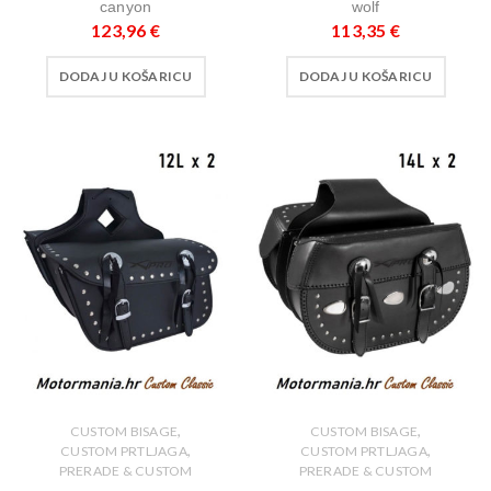
canyon
wolf
123,96
€
113,35
€
DODAJ U KOŠARICU
DODAJ U KOŠARICU
,
,
CUSTOM BISAGE
CUSTOM BISAGE
,
,
CUSTOM PRTLJAGA
CUSTOM PRTLJAGA
PRERADE & CUSTOM
PRERADE & CUSTOM