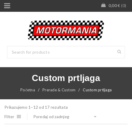
0,00
€
0
Custom prtljaga
Početna
/
Prerade & Custom
/
Custom prtljaga
Prikazujemo 1–12 od 17 rezultata
Filter
Poredaj od zadnjeg