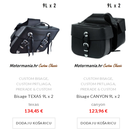
,
,
CUSTOM BISAGE
CUSTOM BISAGE
,
,
CUSTOM PRTLJAGA
CUSTOM PRTLJAGA
PRERADE & CUSTOM
PRERADE & CUSTOM
Bisage TEXAS 9L x 2
Bisage CANYON 9L x 2
texas
canyon
134,45
€
123,96
€
DODAJ U KOŠARICU
DODAJ U KOŠARICU