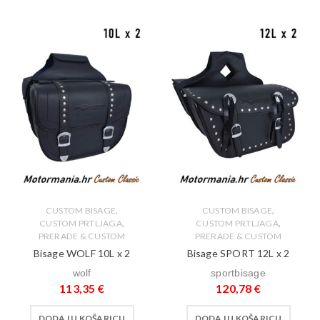
,
,
CUSTOM BISAGE
CUSTOM BISAGE
,
,
CUSTOM PRTLJAGA
CUSTOM PRTLJAGA
PRERADE & CUSTOM
PRERADE & CUSTOM
Bisage WOLF 10L x 2
Bisage SPORT 12L x 2
wolf
sportbisage
113,35
€
120,78
€
DODAJ U KOŠARICU
DODAJ U KOŠARICU