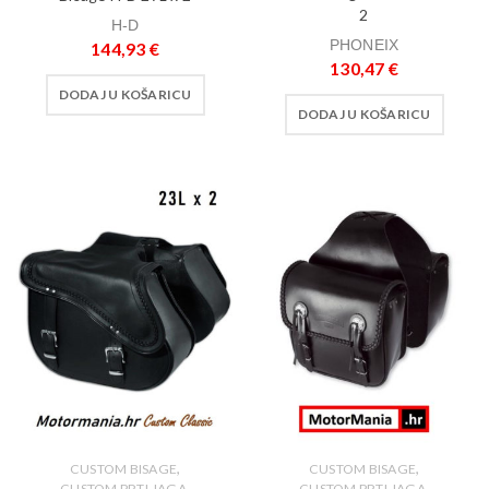
2
H-D
PHONEIX
144,93
€
130,47
€
DODAJ U KOŠARICU
DODAJ U KOŠARICU
,
,
CUSTOM BISAGE
CUSTOM BISAGE
,
,
CUSTOM PRTLJAGA
CUSTOM PRTLJAGA