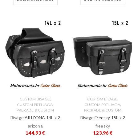
,
,
CUSTOM BISAGE
CUSTOM BISAGE
,
,
CUSTOM PRTLJAGA
CUSTOM PRTLJAGA
PRERADE & CUSTOM
PRERADE & CUSTOM
Bisage ARIZONA 14L x 2
Bisage Freesky 15L x 2
arizona
freesky
144,93
€
123,96
€