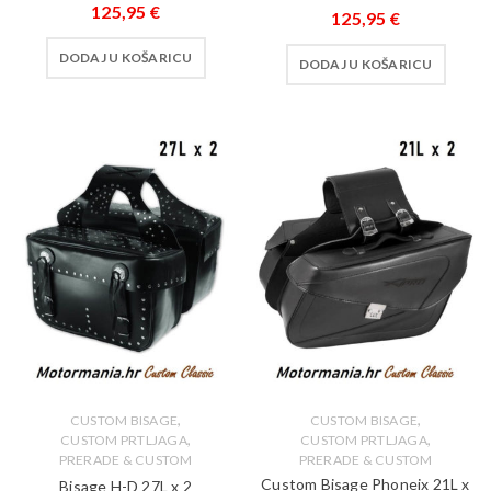
125,95
€
125,95
€
DODAJ U KOŠARICU
DODAJ U KOŠARICU
,
,
CUSTOM BISAGE
CUSTOM BISAGE
,
,
CUSTOM PRTLJAGA
CUSTOM PRTLJAGA
PRERADE & CUSTOM
PRERADE & CUSTOM
Custom Bisage Phoneix 21L x
Bisage H-D 27L x 2