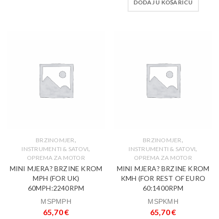
DODAJ U KOŠARICU
,
,
BRZINOMJER
BRZINOMJER
,
,
INSTRUMENTI & SATOVI
INSTRUMENTI & SATOVI
OPREMA ZA MOTOR
OPREMA ZA MOTOR
MINI MJERA? BRZINE KROM
MINI MJERA? BRZINE KROM
MPH (FOR UK)
KMH (FOR REST OF EURO
60MPH:2240RPM
60:1400RPM
MSPMPH
MSPKMH
65,70
€
65,70
€