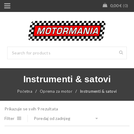
0,00
€
0
Instrumenti & satovi
Početna
/
Oprema za motor
/
Instrumenti & satovi
Prikazuje se svih 9 rezultata
Filter
Poredaj od zadnjeg