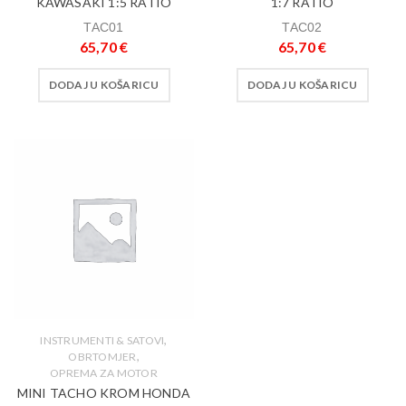
KAWASAKI 1:5 RATIO
1:7 RATIO
TAC01
TAC02
65,70
€
65,70
€
DODAJ U KOŠARICU
DODAJ U KOŠARICU
,
INSTRUMENTI & SATOVI
,
OBRTOMJER
OPREMA ZA MOTOR
MINI TACHO KROM HONDA