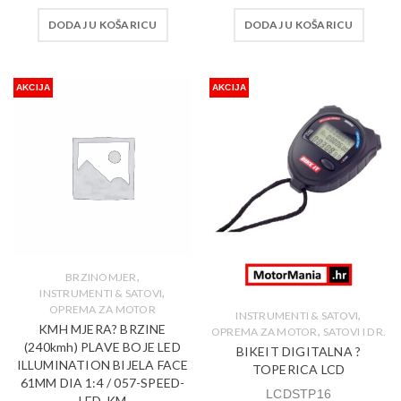
DODAJ U KOŠARICU
DODAJ U KOŠARICU
AKCIJA
AKCIJA
,
BRZINOMJER
,
INSTRUMENTI & SATOVI
OPREMA ZA MOTOR
,
INSTRUMENTI & SATOVI
KMH MJERA? BRZINE
,
OPREMA ZA MOTOR
SATOVI I DR.
(240kmh) PLAVE BOJE LED
BIKEIT DIGITALNA ?
ILLUMINATION BIJELA FACE
TOPERICA LCD
61MM DIA 1:4 / 057-SPEED-
LCDSTP16
LED-KM