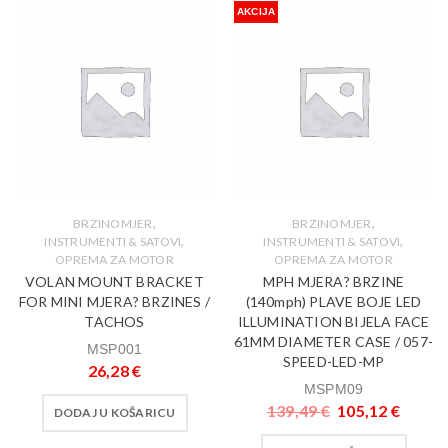
AKCIJA
,
,
BRZINOMJER
BRZINOMJER
,
,
INSTRUMENTI & SATOVI
INSTRUMENTI & SATOVI
OPREMA ZA MOTOR
OPREMA ZA MOTOR
VOLAN MOUNT BRACKET
MPH MJERA? BRZINE
FOR MINI MJERA? BRZINES /
(140mph) PLAVE BOJE LED
TACHOS
ILLUMINATION BIJELA FACE
61MM DIAMETER CASE / 057-
MSP001
SPEED-LED-MP
26,28
€
MSPM09
139,49
€
105,12
€
DODAJ U KOŠARICU