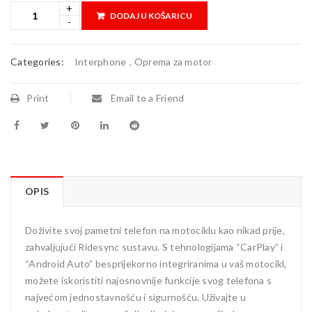
DODAJ U KOŠARICU
Categories:
Interphone
,
Oprema za motor
Print
Email to a Friend
OPIS
Doživite svoj pametni telefon na motociklu kao nikad prije,
zahvaljujući Ridesync sustavu. S tehnologijama “CarPlay” i
“Android Auto” besprijekorno integriranima u vaš motocikl,
možete iskoristiti najosnovnije funkcije svog telefona s
najvećom jednostavnošću i sigurnošću. Uživajte u