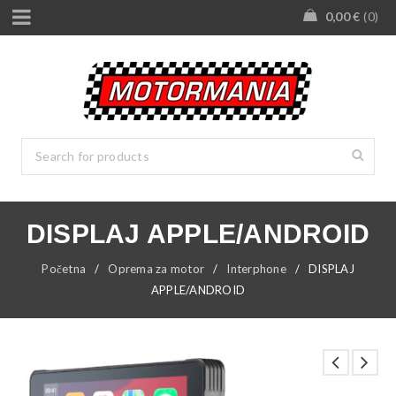
0,00
€
0
DISPLAJ APPLE/ANDROID
Početna
/
Oprema za motor
/
Interphone
/
DISPLAJ
APPLE/ANDROID