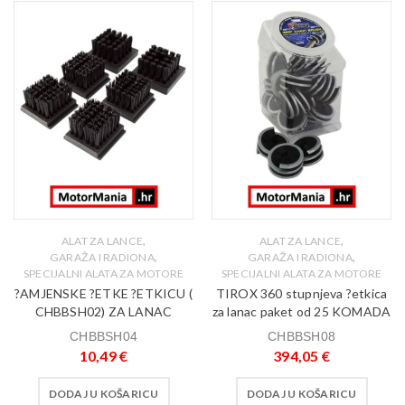
,
,
ALAT ZA LANCE
ALAT ZA LANCE
,
,
GARAŽA I RADIONA
GARAŽA I RADIONA
SPECIJALNI ALATA ZA MOTORE
SPECIJALNI ALATA ZA MOTORE
?AMJENSKE ?ETKE ?ETKICU (
TIROX 360 stupnjeva ?etkica
CHBBSH02) ZA LANAC
za lanac paket od 25 KOMADA
CHBBSH04
CHBBSH08
10,49
€
394,05
€
DODAJ U KOŠARICU
DODAJ U KOŠARICU