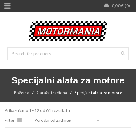
0,00
€
0
Specijalni alata za motore
Početna
/
Garaža i radiona
/
Specijalni alata za motore
Prikazujemo 1–12 od 64 rezultata
Filter
Poredaj od zadnjeg