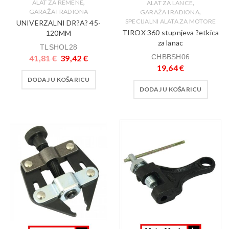
,
,
ALAT ZA REMENE
ALAT ZA LANCE
,
GARAŽA I RADIONA
GARAŽA I RADIONA
SPECIJALNI ALATA ZA MOTORE
UNIVERZALNI DR?A? 45-
TIROX 360 stupnjeva ?etkica
120MM
za lanac
TLSHOL28
CHBBSH06
41,81
€
39,42
€
19,64
€
DODAJ U KOŠARICU
DODAJ U KOŠARICU