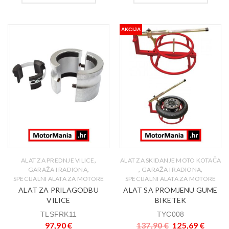
AKCIJA
,
ALAT ZA PREDNJE VILICE
ALAT ZA SKIDANJE MOTO KOTAČA
,
,
,
GARAŽA I RADIONA
GARAŽA I RADIONA
SPECIJALNI ALATA ZA MOTORE
SPECIJALNI ALATA ZA MOTORE
ALAT ZA PRILAGODBU
ALAT SA PROMJENU GUME
VILICE
BIKETEK
TLSFRK11
TYC008
97,90
€
137,90
€
125,69
€