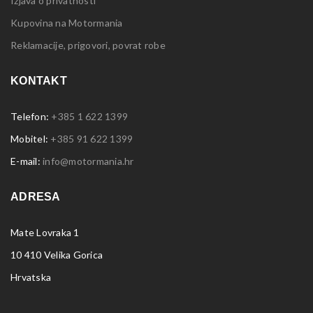
Izjava o privatnosti
Kupovina na Motormania
Reklamacije, prigovori, povrat robe
KONTAKT
Telefon:
+385 1 622 1399
Mobitel:
+385 91 622 1399
E-mail:
info@motormania.hr
ADRESA
Mate Lovraka 1
10 410 Velika Gorica
Hrvatska