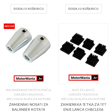
DODAJ U KOŠARICU
DODAJ U KOŠARICU
AKCIJA
,
,
BALANSIRANJE MOTO KOTAČA
ALAT ZA LANCE
,
,
GARAŽA I RADIONA
GARAŽA I RADIONA
SPECIJALNI ALATA ZA MOTORE
SPECIJALNI ALATA ZA MOTORE
ZAMJENSKI NOSA?I ZA
ZAMJENSKA ?ETKA ZA ?I??
BALANSER KOTA?A
ENJE LANCA CHBCLE06