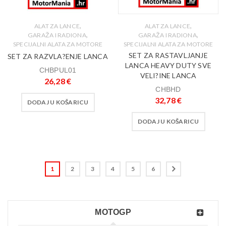
,
,
ALAT ZA LANCE
ALAT ZA LANCE
,
,
GARAŽA I RADIONA
GARAŽA I RADIONA
SPECIJALNI ALATA ZA MOTORE
SPECIJALNI ALATA ZA MOTORE
SET ZA RASTAVLJANJE
SET ZA RAZVLA?ENJE LANCA
LANCA HEAVY DUTY SVE
CHBPUL01
VELI?INE LANCA
26,28
€
CHBHD
32,78
€
DODAJ U KOŠARICU
DODAJ U KOŠARICU
1
2
3
4
5
6
MOTOGP