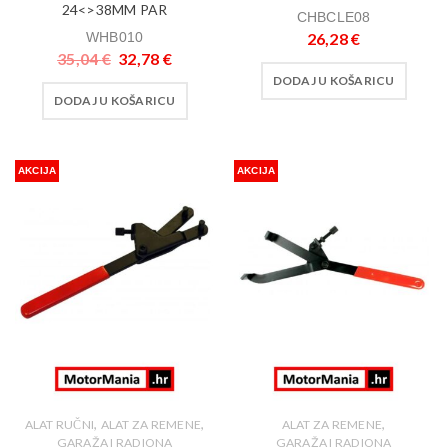
24<>38MM PAR
CHBCLE08
WHB010
26,28
€
35,04
€
32,78
€
DODAJ U KOŠARICU
DODAJ U KOŠARICU
AKCIJA
AKCIJA
,
,
,
ALAT RUČNI
ALAT ZA REMENE
ALAT ZA REMENE
GARAŽA I RADIONA
GARAŽA I RADIONA