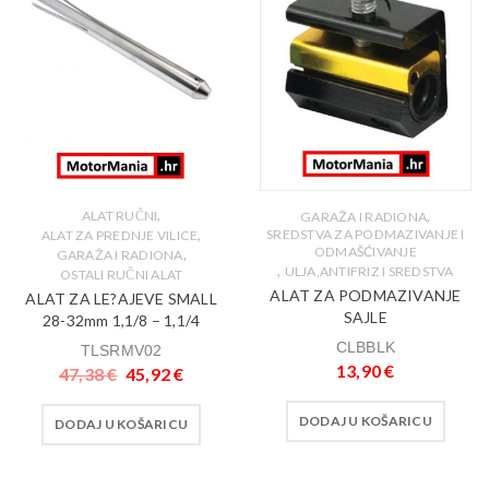
,
,
ALAT RUČNI
GARAŽA I RADIONA
,
SREDSTVA ZA PODMAZIVANJE I
ALAT ZA PREDNJE VILICE
ODMAŠĆIVANJE
,
GARAŽA I RADIONA
,
ULJA,ANTIFRIZ I SREDSTVA
OSTALI RUČNI ALAT
ALAT ZA PODMAZIVANJE
ALAT ZA LE?AJEVE SMALL
SAJLE
28-32mm 1,1/8 – 1,1/4
CLBBLK
TLSRMV02
13,90
€
47,38
€
45,92
€
DODAJ U KOŠARICU
DODAJ U KOŠARICU