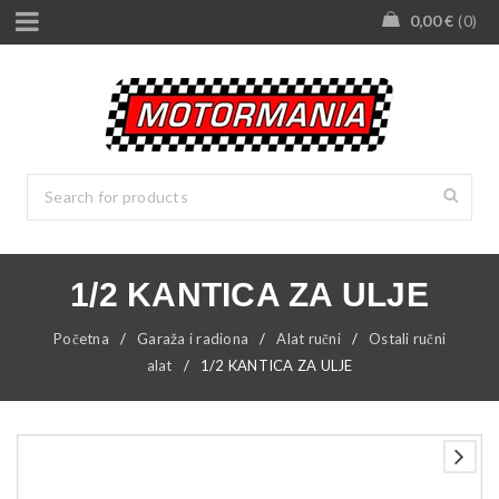
0,00
€
0
1/2 KANTICA ZA ULJE
Početna
/
Garaža i radiona
/
Alat ručni
/
Ostali ručni
alat
/
1/2 KANTICA ZA ULJE