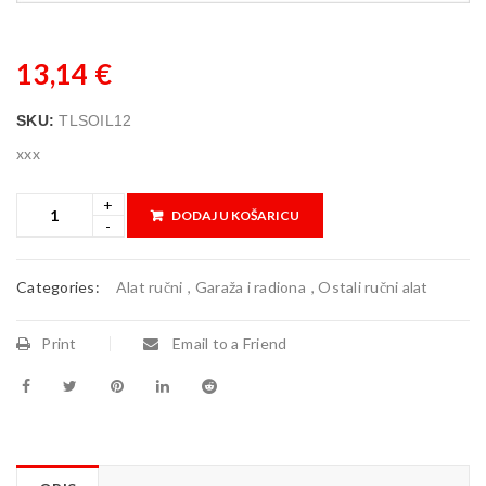
13,14
€
SKU:
TLSOIL12
xxx
DODAJ U KOŠARICU
Categories:
Alat ručni
,
Garaža i radiona
,
Ostali ručni alat
Print
Email to a Friend