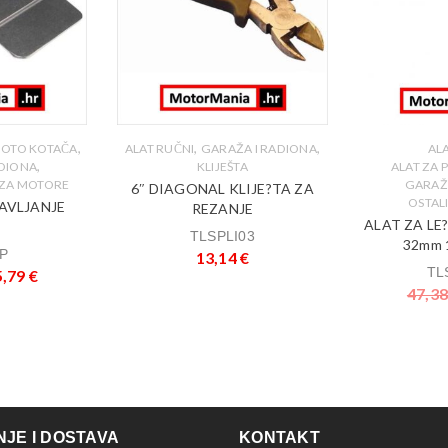
,
,
,
AL
 MOTO KOTAČA
ALAT RUČNI
GARAŽA I RADIONA
,
ALAT ZA 
ADIONA
KLIJEŠTA
GARAŽ
A ZA MOTORE
6″ DIAGONAL KLIJE?TA ZA
OSTALI
AVLJANJE
REZANJE
ALAT ZA LE
E
TLSPLI03
32mm 1
P
13,14
€
TL
5,79
€
47,3
JE I DOSTAVA
KONTAKT