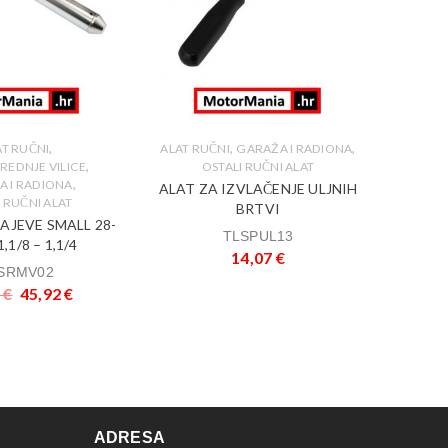
,
,
,
AT RUČNI
ALAT RUČNI
GARAŽA I RADIONA
G
,
SREDS
PREDNJE VILICE
OSTALI RUČNI ALAT
,
A I RADIONA
ALAT ZA IZVLAČENJE ULJNIH
,
ULJ
 RUČNI ALAT
BRTVI
ALAT
?AJEVE SMALL 28-
TLSPUL13
,1/8 – 1,1/4
14,07
€
SRMV02
8
€
45,92
€
ADRESA