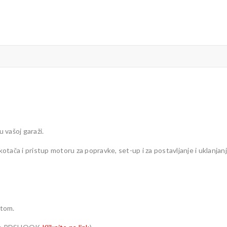
u vašoj garaži.
kotača i pristup motoru za popravke, set-up i za postavljanje i uklanjan
atom.