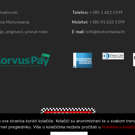
rivatnosti
Telefon:
+385 1 622 1399
 na Motormania
Mobitel:
+385 91 622 1399
e, prigovori, povrat robe
E-mail:
info@motormania.hr
 ova stranica koristi kolačiće. Kolačići su anonimizirani te u svakom tre
rnet pregledniku. Više o kolačićima možete pročitati u
Pravilima o kolači