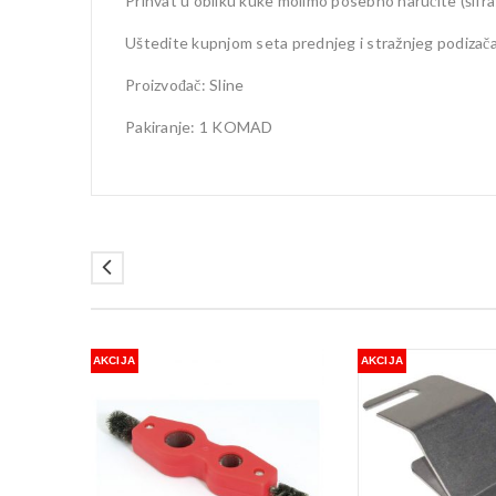
Prihvat u obliku kuke molimo posebno naručite (š
Uštedite kupnjom seta prednjeg i stražnjeg podizač
Proizvođač: Sline
Pakiranje: 1 KOMAD
AKCIJA
AKCIJA