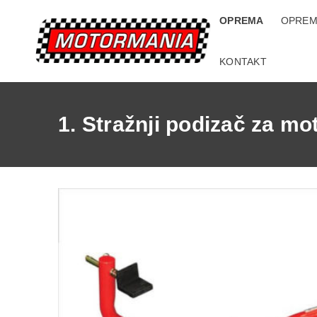
OPREMA
OPREM
KONTAKT
1. Stražnji podizač za m