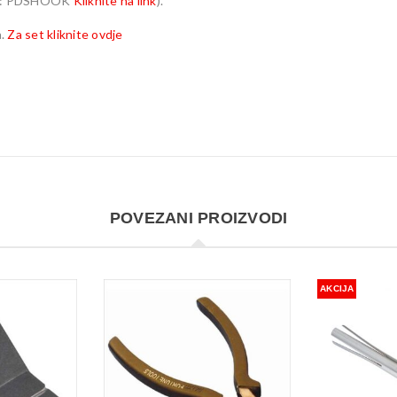
ifra: PDSHOOK
Kliknite na link
).
a.
Za set kliknite ovdje
POVEZANI PROIZVODI
AKCIJA