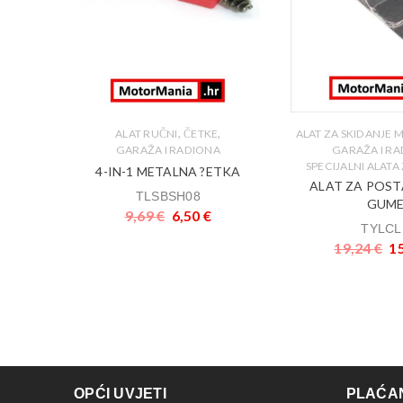
,
,
,
ALAT RUČNI
ČETKE
A
ALAT ZA SKIDANJE
ANJE I
GARAŽA I RADIONA
GARAŽA I R
SPECIJALNI ALAT
4-IN-1 METALNA ?ETKA
STVA
ALAT ZA POST
TLSBSH08
ANJE
GUM
9,69
€
6,50
€
TYLCL
19,24
€
1
OPĆI UVJETI
PLAĆAN