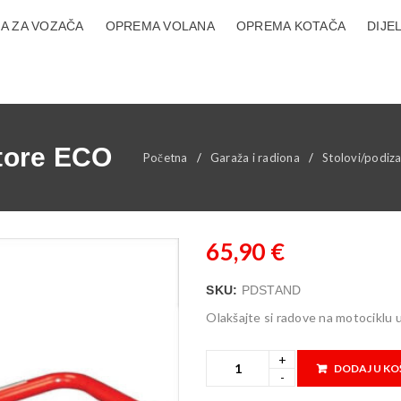
A ZA VOZAČA
OPREMA VOLANA
OPREMA KOTAČA
DIJE
otore ECO
Početna
/
Garaža i radiona
/
Stolovi/podiza
65,90
€
SKU:
PDSTAND
Olakšajte si radove na motociklu u
DODAJ U KO