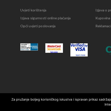
Uvjeti korištenja
Izjava o p
Izjava sigurnosti online plaćanja
Kupovina
Opći uvjeti poslovanja
Reklamacij
Za pružanje boljeg korisničkog iskustva i ispravan prikaz sadržaja
Inte
© 2021. MotorMania | Sva prava pridržana | Pravila korištenja