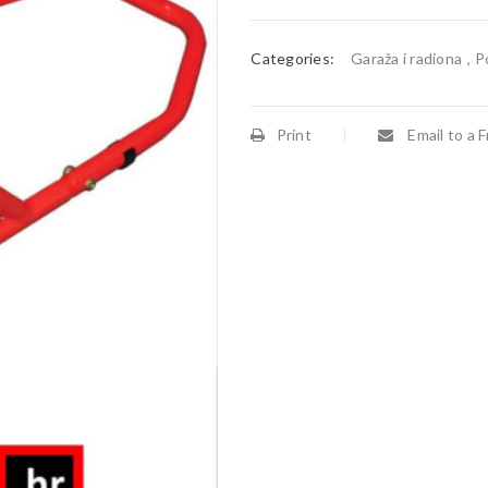
Categories:
Garaža i radiona
,
Po
Print
Email to a F