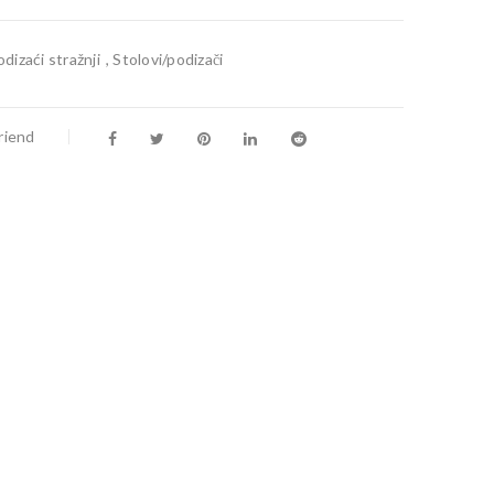
dizaći stražnji
,
Stolovi/podizači
riend