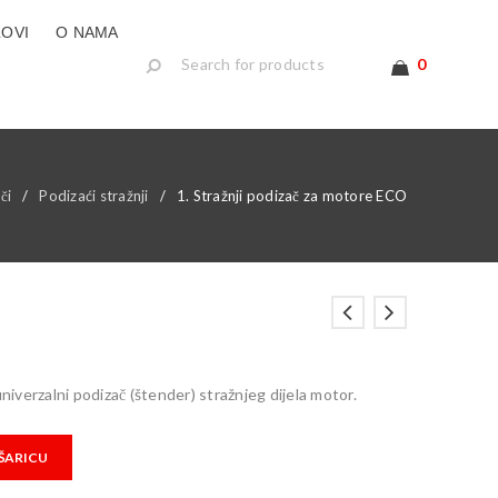
LOVI
O NAMA
0
či
/
Podizaći stražnji
/
1. Stražnji podizač za motore ECO
niverzalni podizač (štender) stražnjeg dijela motor.
ŠARICU