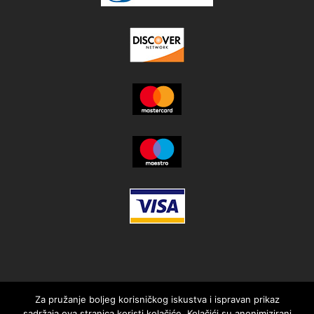
Za pružanje boljeg korisničkog iskustva i ispravan prikaz
sadržaja ova stranica koristi kolačiće. Kolačići su anonimizirani