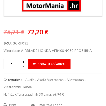
76,71
€
72,20
€
SKU:
SCRH091
Vjetrobran AIRBLADE HONDA VFR400 NC30 PROZIRNA
DODAJ U KOŠARICU
Categories:
Akcija
,
Akcija Vjetrobrani
,
Vjetrobran
,
Vjetrobrani Honda
Najniža cijena u zadnjih 30 dana:
69,94 €
Print
Email to a Friend