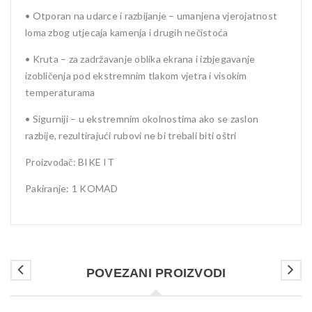
• Otporan na udarce i razbijanje – umanjena vjerojatnost
loma zbog utjecaja kamenja i drugih nečistoća
• Kruta – za zadržavanje oblika ekrana i izbjegavanje
izobličenja pod ekstremnim tlakom vjetra i visokim
temperaturama
• Sigurniji – u ekstremnim okolnostima ako se zaslon
razbije, rezultirajući rubovi ne bi trebali biti oštri
Proizvođač: BIKE IT
Pakiranje: 1 KOMAD
POVEZANI PROIZVODI