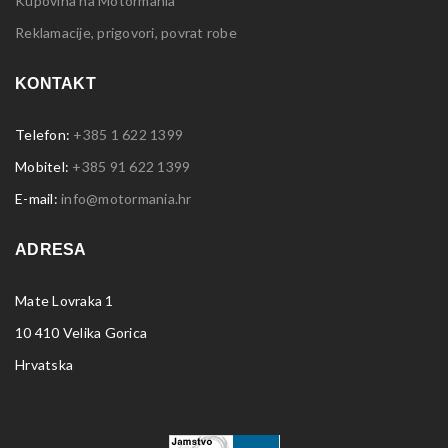
Kupovina na Motormania
Reklamacije, prigovori, povrat robe
KONTAKT
Telefon:
+385 1 622 1399
Mobitel:
+385 91 622 1399
E-mail:
info@motormania.hr
ADRESA
Mate Lovraka 1
10 410 Velika Gorica
Hrvatska