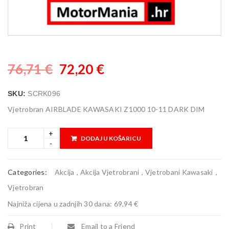
76,71
€
72,20
€
SKU:
SCRK096
Vjetrobran AIRBLADE KAWASAKI Z1000 10-11 DARK DIM
DODAJ U KOŠARICU
Categories:
Akcija
,
Akcija Vjetrobrani
,
Vjetrobani Kawasaki
,
Vjetrobran
Najniža cijena u zadnjih 30 dana:
69,94 €
Print
Email to a Friend