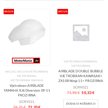
AKCIJA
AKCIJA
,
VJETROBANI KAWASAKI
VJETROBRAN
AIRBLADE DOUBLE BUBBLE
,
,
AKCIJA
AKCIJA VJETROBRANI
,
VJETROBRAN KAWASAKI
VJETROBRAN
VJETROBRANI YAMAHA
ZX10R Ninja 11> PROZIRNA
Vjetrobran AIRBLADE
SCRK021
YAMAHA XJ6 Diversion 09-11
71,90
€
50,33
€
PROZIRNA
SCRY021
DODAJ U KOŠARICU
76,71
€
72,20
€