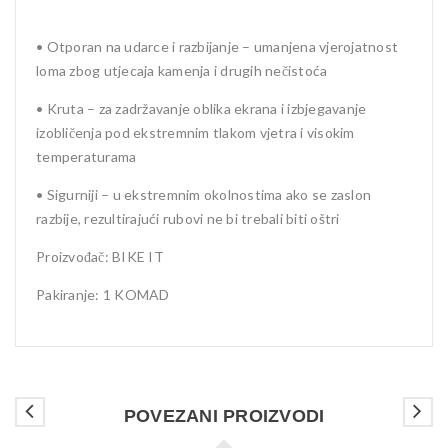
• Otporan na udarce i razbijanje – umanjena vjerojatnost
loma zbog utjecaja kamenja i drugih nečistoća
• Kruta – za zadržavanje oblika ekrana i izbjegavanje
izobličenja pod ekstremnim tlakom vjetra i visokim
temperaturama
• Sigurniji – u ekstremnim okolnostima ako se zaslon
razbije, rezultirajući rubovi ne bi trebali biti oštri
Proizvođač: BIKE IT
Pakiranje: 1 KOMAD
POVEZANI PROIZVODI