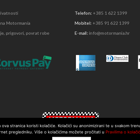
rivatnosti
Telefon:
+385 1 622 1399
 na Motormania
Mobitel:
+385 91 622 1399
e, prigovori, povrat robe
E-mail:
info@motormania.hr
 ova stranica koristi kolačiće. Kolačići su anonimizirani te u svakom tre
rnet pregledniku. Više o kolačićima možete pročitati u
Pravilima o kolači