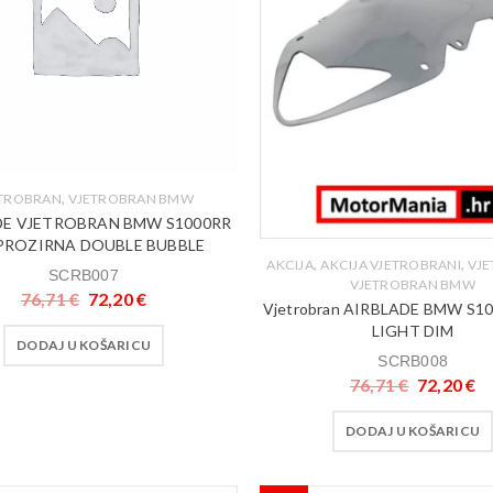
,
ETROBRAN
VJETROBRAN BMW
DE VJETROBRAN BMW S1000RR
PROZIRNA DOUBLE BUBBLE
,
,
AKCIJA
AKCIJA VJETROBRANI
VJ
SCRB007
VJETROBRAN BMW
76,71
€
72,20
€
Vjetrobran AIRBLADE BMW S1
LIGHT DIM
DODAJ U KOŠARICU
SCRB008
76,71
€
72,20
€
DODAJ U KOŠARICU