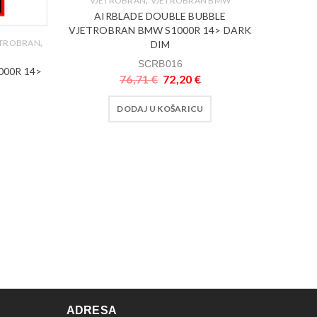
VJETROBRAN
VJETROBRAN BMW
AIRBLADE DOUBLE BUBBLE
VJETROBRAN BMW S1000R 14> DARK
,
ETROBRAN
DIM
SCRB016
000R 14>
76,71
€
72,20
€
DODAJ U KOŠARICU
ADRESA