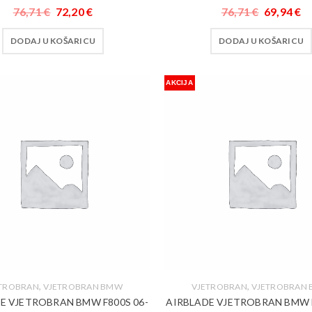
76,71
€
72,20
€
76,71
€
69,94
€
DODAJ U KOŠARICU
DODAJ U KOŠARICU
AKCIJA
,
,
ETROBRAN
VJETROBRAN BMW
VJETROBRAN
VJETROBRAN
E VJETROBRAN BMW F800S 06-
AIRBLADE VJETROBRAN BMW F