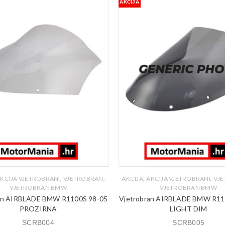
AKCIJA
,
,
,
,
KCIJA VJETROBRANI
VJETROBRAN
AKCIJA
AKCIJA VJETROBRANI
VJ
VJETROBRAN BMW
VJETROBRAN BMW
an AIRBLADE BMW R1100S 98-05
Vjetrobran AIRBLADE BMW R11
PROZIRNA
LIGHT DIM
SCRB004
SCRB005