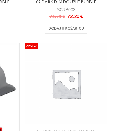
UBBLE
09 DARK DIM DOUBLE BUBBLE
SCRB003
76,71
€
72,20
€
DODAJ U KOŠARICU
AKCIJA
,