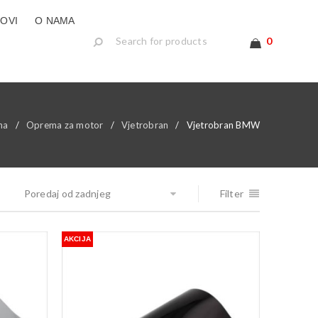
LOVI
O NAMA
0
na
/
Oprema za motor
/
Vjetrobran
/
Vjetrobran BMW
Poredaj od zadnjeg
Filter
AKCIJA