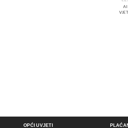
VJ
AI
VJE
OPĆI UVJETI
PLAĆAN