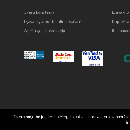
Uvjeti korištenja
Izjava o p
Izjava sigurnosti online plaćanja
Kupovina
Opći uvjeti poslovanja
Reklamacij
Za pružanje boljeg korisničkog iskustva i ispravan prikaz sadržaja
Inte
© 2021. MotorMania | Sva prava pridržana | Pravila korištenja