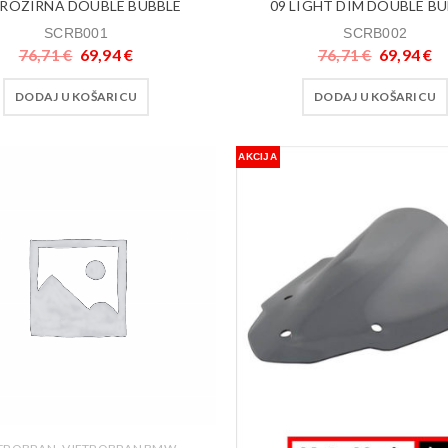
PROZIRNA DOUBLE BUBBLE
09 LIGHT DIM DOUBLE B
SCRB001
SCRB002
76,71
€
69,94
€
76,71
€
69,94
€
DODAJ U KOŠARICU
DODAJ U KOŠARICU
AKCIJA
,