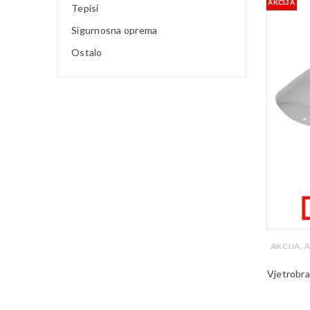
AKCIJA
Tepisi
Sigurnosna oprema
Ostalo
,
AKCIJA
A
Vjetrobr