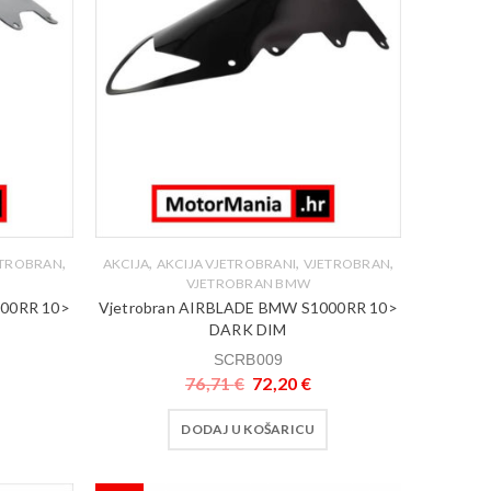
,
,
,
,
ETROBRAN
AKCIJA
AKCIJA VJETROBRANI
VJETROBRAN
VJETROBRAN BMW
000RR 10>
Vjetrobran AIRBLADE BMW S1000RR 10>
DARK DIM
SCRB009
76,71
€
72,20
€
DODAJ U KOŠARICU