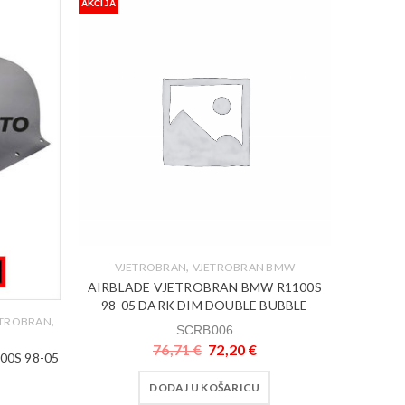
AKCIJA
,
VJETROBRAN
VJETROBRAN BMW
AIRBLADE VJETROBRAN BMW R1100S
98-05 DARK DIM DOUBLE BUBBLE
,
ETROBRAN
SCRB006
76,71
€
72,20
€
00S 98-05
DODAJ U KOŠARICU