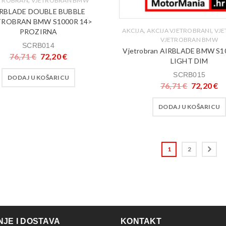
ETROBRAN
VJETROBRAN BMW
RBLADE DOUBLE BUBBLE
TROBRAN BMW S1000R 14>
,
,
AKCIJA
AKCIJA VJETROBRANI
VJ
PROZIRNA
VJETROBRAN BMW
SCRB014
Vjetrobran AIRBLADE BMW S1
76,71
€
72,20
€
LIGHT DIM
SCRB015
DODAJ U KOŠARICU
76,71
€
72,20
€
DODAJ U KOŠARICU
1
2
JE I DOSTAVA
KONTAKT