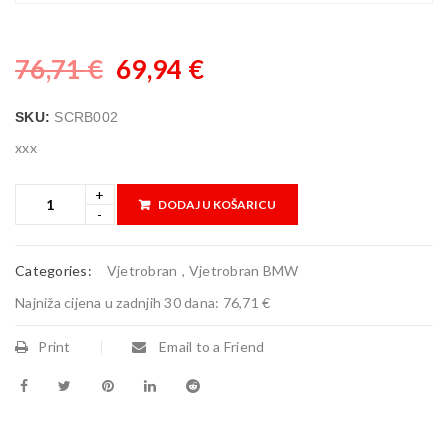
76,71
€
69,94
€
SKU:
SCRB002
xxx
DODAJ U KOŠARICU
Categories:
Vjetrobran
,
Vjetrobran BMW
Najniža cijena u zadnjih 30 dana:
76,71 €
Print
Email to a Friend