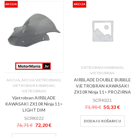
AKCIJA
AKCIJA
,
VJETROBANI KAWASAKI
VJETROBRAN
AIRBLADE DOUBLE BUBBLE
,
,
AKCIJA
AKCIJA VJETROBRANI
,
VJETROBRAN KAWASAKI
VJETROBANI KAWASAKI
VJETROBRAN
ZX10R Ninja 11> PROZIRNA
Vjetrobran AIRBLADE
SCRK021
KAWASAKI ZX10R Ninja 11>
71,90
€
50,33
€
LIGHT DIM
SCRK022
DODAJ U KOŠARICU
76,71
€
72,20
€