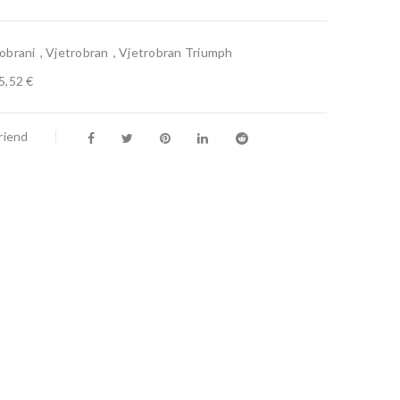
robrani
,
Vjetrobran
,
Vjetrobran Triumph
5,52 €
riend