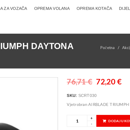
A ZA VOZAČA
OPREMA VOLANA
OPREMA KOTAČA
DIJE
TRIUMPH DAYTONA
Početna
/
Akci
76,71
€
72,20
€
SKU:
SCRT030
Vjetrobran AIRBLADE TRIUMP
DODAJ U KO