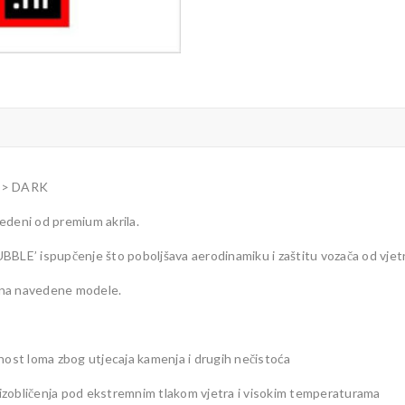
9> DARK
edeni od premium akrila.
BBLE’ ispupčenje što poboljšava aerodinamiku i zaštitu vozača od vjetr
 na navedene modele.
nost loma zbog utjecaja kamenja i drugih nečistoća
e izobličenja pod ekstremnim tlakom vjetra i visokim temperaturama