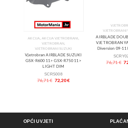
VJETROB
VJETROBRANI
AIRBLADE DOUB
,
,
,
BRANI
AKCIJA
AKCIJA VJETROBRANI
VJETROBRAN Y
,
VJETROBRAN
Diversion 09-1
DA
VJETROBRANI SUZUKI
 HONDA
Vjetrobran AIRBLADE SUZUKI
SCRY0
ROZIRNA
GSX-R600 11> GSX-R750 11>
76,71
€
7
LIGHT DIM
€
SCRS008
76,71
€
72,20
€
OPĆI UVJETI
PLAĆAN