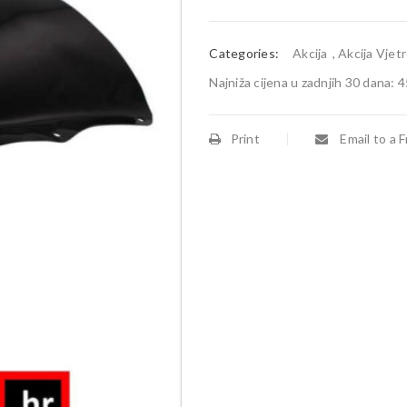
Categories:
Akcija
,
Akcija Vjet
Najniža cijena u zadnjih 30 dana:
4
Print
Email to a F