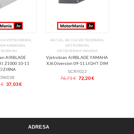
,
,
,
IJA VJETROBRANI
AKCIJA
AKCIJA VJETROBRANI
AKCIJ
,
,
ANI KAWASAKI
VJETROBRAN
ETROBRAN
VJETROBRANI YAMAHA
V
ran AIRBLADE
Vjetrobran AIRBLADE YAMAHA
Vjetr
 Z1000 10-11
XJ6 Diversion 09-11 LIGHT DIM
CBR600
OZIRNA
SCRY022
CRK038
76,71
€
72,20
€
0
€
37,03
€
ADRESA