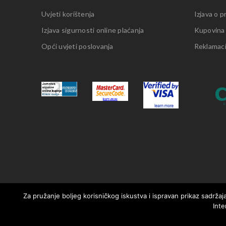
Uvjeti korištenja
Izjava o p
Izjava sigurnosti online plaćanja
Kupovina
Opći uvjeti poslovanja
Reklamacij
Za pružanje boljeg korisničkog iskustva i ispravan prikaz sadržaja
Inte
© 2021. MotorMania | Sva prava pridržana | Pravila korištenja