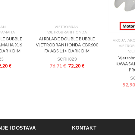
,
,
RAN
VJETROBRAN
 YAMAHA
VJETROBRANI HONDA
LE BUBBLE
AIRBLADE DOUBLE BUBBLE
,
AKCIJA
AKC
AMAHA XJ6
VJETROBRAN HONDA CBR600
VJETROB
1 DARK DIM
FA ABS 11> DARK DIM
VJ
Vjetrob
23
SCRH029
KAWASAKI
2,20
€
76,71
€
72,20
€
PR
S
52,9
JE I DOSTAVA
KONTAKT