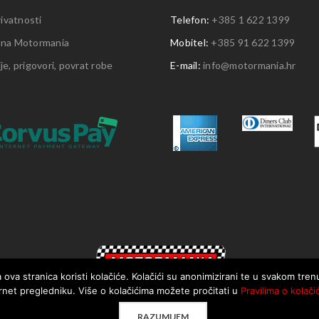
rivatnosti
Telefon:
+385 1 622 1399
 na Motormania
Mobitel:
+385 91 622 1399
e, prigovori, povrat robe
E-mail:
info@motormania.hr
 ova stranica koristi kolačiće. Kolačići su anonimizirani te u svakom tre
rnet pregledniku. Više o kolačićima možete pročitati u
Pravilima o kolači
RAZUMIJEM