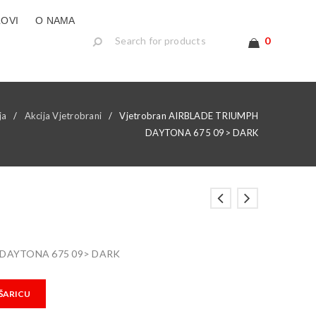
LOVI
O NAMA
0
ja
/
Akcija Vjetrobrani
/
Vjetrobran AIRBLADE TRIUMPH
DAYTONA 675 09> DARK
H DAYTONA 675 09> DARK
ŠARICU