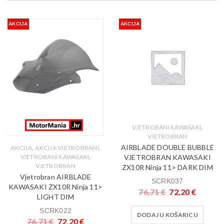
AKCIJA
AKCIJA
,
VJETROBANI KAWASAKI
VJETROBRAN
AIRBLADE DOUBLE BUBBLE
,
,
AKCIJA
AKCIJA VJETROBRANI
,
VJETROBRAN KAWASAKI
VJETROBANI KAWASAKI
VJETROBRAN
ZX10R Ninja 11> DARK DIM
Vjetrobran AIRBLADE
SCRK037
KAWASAKI ZX10R Ninja 11>
76,71
€
72,20
€
LIGHT DIM
SCRK022
DODAJ U KOŠARICU
76,71
€
72,20
€