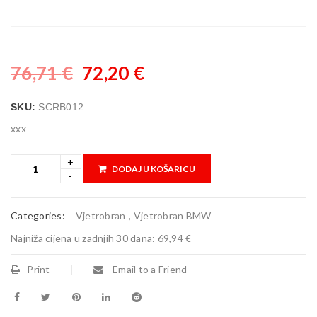
76,71
€
72,20
€
SKU:
SCRB012
xxx
DODAJ U KOŠARICU
Categories:
Vjetrobran
,
Vjetrobran BMW
Najniža cijena u zadnjih 30 dana:
69,94 €
Print
Email to a Friend