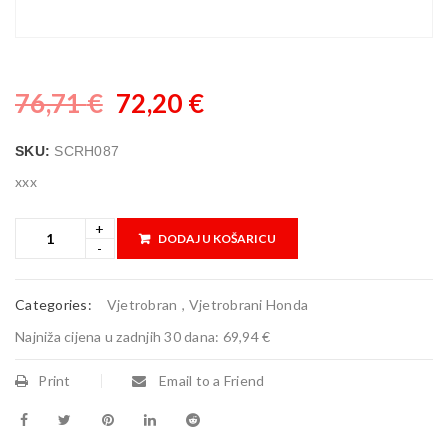
76,71
€
72,20
€
SKU:
SCRH087
xxx
DODAJ U KOŠARICU
Categories:
Vjetrobran
,
Vjetrobrani Honda
Najniža cijena u zadnjih 30 dana:
69,94 €
Print
Email to a Friend