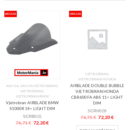
AKCIJA
AKCIJA
,
VJETROBRAN
VJETROBRANI HONDA
AIRBLADE DOUBLE BUBBLE
,
,
AKCIJA
AKCIJA VJETROBRANI
,
VJETROBRAN HONDA
VJETROBRAN
VJETROBRAN BMW
CBR600 FA ABS 11> LIGHT
Vjetrobran AIRBLADE BMW
DIM
S1000R 14> LIGHT DIM
SCRH028
SCRB015
76,71
€
72,20
€
76,71
€
72,20
€