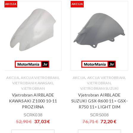
AKCIJA
AKCIJA
,
,
,
,
AKCIJA
AKCIJA VJETROBRANI
AKCIJA
AKCIJA VJETROBRANI
,
,
VJETROBANI KAWASAKI
VJETROBRAN
VJETROBRAN
VJETROBRANI SUZUKI
Vjetrobran AIRBLADE
Vjetrobran AIRBLADE
KAWASAKI Z1000 10-11
SUZUKI GSX-R600 11> GSX-
PROZIRNA
R750 11> LIGHT DIM
SCRK038
SCRS008
52,90
€
37,03
€
76,71
€
72,20
€