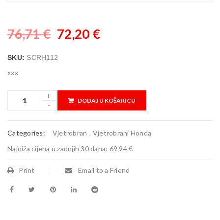
76,71
€
72,20
€
SKU:
SCRH112
xxx
DODAJ U KOŠARICU
Categories:
Vjetrobran
,
Vjetrobrani Honda
Najniža cijena u zadnjih 30 dana:
69,94 €
Print
Email to a Friend