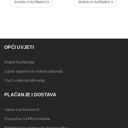
DODAJ U KOŠARICU
DODAJ U KOŠARICU
OPĆI UVJETI
Uvjeti korištenja
Izjava sigurnosti online plaćanja
Opći uvjeti poslovanja
PLAĆANJE I DOSTAVA
Izjava o privatnosti
Kupovina na Motormania
Reklamacije, prigovori, povrat robe