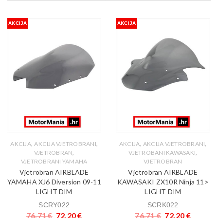
AKCIJA
AKCIJA
,
,
,
,
AKCIJA
AKCIJA VJETROBRANI
AKCIJA
AKCIJA VJETROBRANI
,
,
VJETROBRAN
VJETROBANI KAWASAKI
VJETROBRANI YAMAHA
VJETROBRAN
Vjetrobran AIRBLADE
Vjetrobran AIRBLADE
YAMAHA XJ6 Diversion 09-11
KAWASAKI ZX10R Ninja 11>
LIGHT DIM
LIGHT DIM
SCRY022
SCRK022
76,71
€
72,20
€
76,71
€
72,20
€