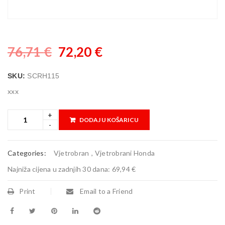
76,71
€
72,20
€
SKU:
SCRH115
xxx
DODAJ U KOŠARICU
Categories:
Vjetrobran
,
Vjetrobrani Honda
Najniža cijena u zadnjih 30 dana:
69,94 €
Print
Email to a Friend