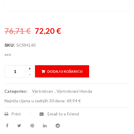
76,71
€
72,20
€
SKU:
SCRH140
xxx
DODAJ U KOŠARICU
Categories:
Vjetrobran
,
Vjetrobrani Honda
Najniža cijena u zadnjih 30 dana:
69,94 €
Print
Email to a Friend