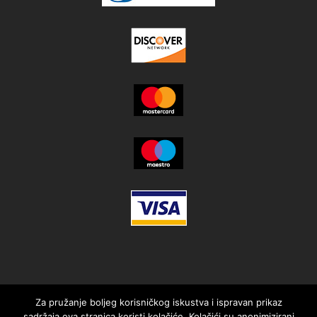
Za pružanje boljeg korisničkog iskustva i ispravan prikaz
sadržaja ova stranica koristi kolačiće. Kolačići su anonimizirani