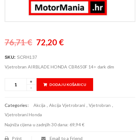
76,71
€
72,20
€
SKU:
SCRH137
Vjetrobran AIRBLADE HONDA CBR650F 14> dark dim
DODAJ U KOŠARICU
Categories:
Akcija
,
Akcija Vjetrobrani
,
Vjetrobran
,
Vjetrobrani Honda
Najniža cijena u zadnjih 30 dana:
69,94 €
Print
Email to a Friend