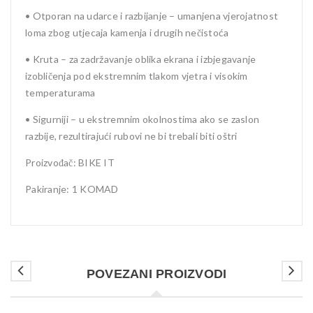
• Otporan na udarce i razbijanje – umanjena vjerojatnost
loma zbog utjecaja kamenja i drugih nečistoća
• Kruta – za zadržavanje oblika ekrana i izbjegavanje
izobličenja pod ekstremnim tlakom vjetra i visokim
temperaturama
• Sigurniji – u ekstremnim okolnostima ako se zaslon
razbije, rezultirajući rubovi ne bi trebali biti oštri
Proizvođač: BIKE IT
Pakiranje: 1 KOMAD
POVEZANI PROIZVODI