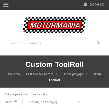
0,00
€
0
Custom ToolRoll
Početna
/
Prerade & Custom
/
Custom prtljaga
/
Custom
ToolRoll
Prikazuje se svih 3 rezultata
Filter
Poredaj od zadnjeg