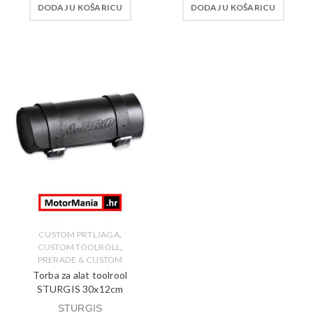
DODAJ U KOŠARICU
DODAJ U KOŠARICU
,
CUSTOM PRTLJAGA
,
CUSTOM TOOLROLL
PRERADE & CUSTOM
Torba za alat toolrool
STURGIS 30x12cm
STURGIS