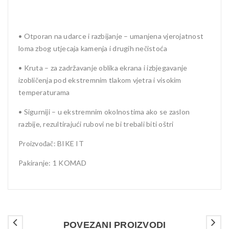
• Otporan na udarce i razbijanje – umanjena vjerojatnost
loma zbog utjecaja kamenja i drugih nečistoća
• Kruta – za zadržavanje oblika ekrana i izbjegavanje
izobličenja pod ekstremnim tlakom vjetra i visokim
temperaturama
• Sigurniji – u ekstremnim okolnostima ako se zaslon
razbije, rezultirajući rubovi ne bi trebali biti oštri
Proizvođač: BIKE IT
Pakiranje: 1 KOMAD
POVEZANI PROIZVODI