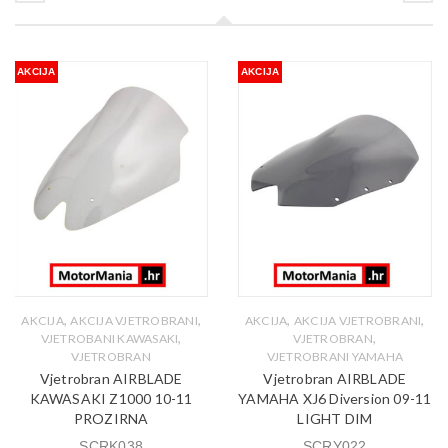
AKCIJA
AKCIJA
,
,
,
,
AKCIJA
AKCIJA VJETROBRANI
AKCIJA
AKCIJA VJETROBRANI
,
,
VJETROBANI KAWASAKI
VJETROBRAN
VJETROBRAN
VJETROBRANI YAMAHA
Vjetrobran AIRBLADE
Vjetrobran AIRBLADE
KAWASAKI Z1000 10-11
YAMAHA XJ6 Diversion 09-11
PROZIRNA
LIGHT DIM
SCRK038
SCRY022