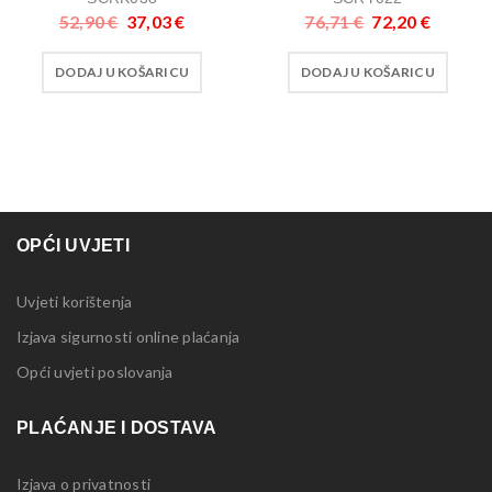
52,90
€
37,03
€
76,71
€
72,20
€
DODAJ U KOŠARICU
DODAJ U KOŠARICU
OPĆI UVJETI
Uvjeti korištenja
Izjava sigurnosti online plaćanja
Opći uvjeti poslovanja
PLAĆANJE I DOSTAVA
Izjava o privatnosti