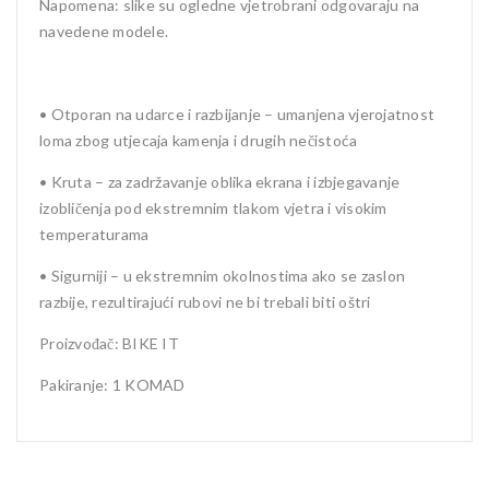
Napomena: slike su ogledne vjetrobrani odgovaraju na
navedene modele.
• Otporan na udarce i razbijanje – umanjena vjerojatnost
loma zbog utjecaja kamenja i drugih nečistoća
• Kruta – za zadržavanje oblika ekrana i izbjegavanje
izobličenja pod ekstremnim tlakom vjetra i visokim
temperaturama
• Sigurniji – u ekstremnim okolnostima ako se zaslon
razbije, rezultirajući rubovi ne bi trebali biti oštri
Proizvođač: BIKE IT
Pakiranje: 1 KOMAD