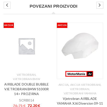
POVEZANI PROIZVODI
AKCIJA
AKCIJA
,
VJETROBRAN
VJETROBRAN BMW
AIRBLADE DOUBLE BUBBLE
,
,
AKCIJA
AKCIJA VJETROBRANI
,
VJETROBRAN BMW S1000R
VJETROBRAN
VJETROBRANI YAMAHA
14> PROZIRNA
Vjetrobran AIRBLADE
SCRB014
YAMAHA XJ6 Diversion 09-11
76,71
€
72,20
€