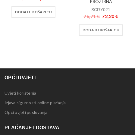
PROZIRNA
SCRY021
DODAJ U KOŠARICU
76,71
€
72,20
€
DODAJ U KOŠARICU
OPĆI UVJETI
Uvjeti korištenja
Izjava sigurnosti online plaćanja
Opći uvjeti poslovanja
PLAĆANJE I DOSTAVA