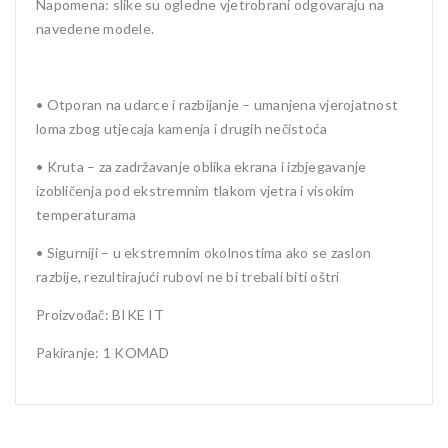
Napomena: slike su ogledne vjetrobrani odgovaraju na
navedene modele.
• Otporan na udarce i razbijanje – umanjena vjerojatnost
loma zbog utjecaja kamenja i drugih nečistoća
• Kruta – za zadržavanje oblika ekrana i izbjegavanje
izobličenja pod ekstremnim tlakom vjetra i visokim
temperaturama
• Sigurniji – u ekstremnim okolnostima ako se zaslon
razbije, rezultirajući rubovi ne bi trebali biti oštri
Proizvođač: BIKE IT
Pakiranje: 1 KOMAD