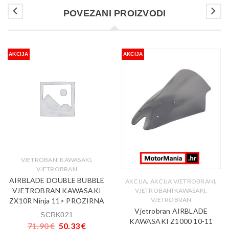
POVEZANI PROIZVODI
AKCIJA
AKCIJA
,
VJETROBANI KAWASAKI
VJETROBRAN
AIRBLADE DOUBLE BUBBLE
,
,
AKCIJA
AKCIJA VJETROBRANI
,
VJETROBRAN KAWASAKI
VJETROBANI KAWASAKI
VJETROBRAN
ZX10R Ninja 11> PROZIRNA
Vjetrobran AIRBLADE
SCRK021
KAWASAKI Z1000 10-11
71,90
€
50,33
€