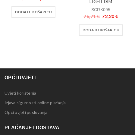
LIGHT DIM
SCRK095
DODAJ U KOŠARICU
76,71
€
72,20
€
DODAJ U KOŠARICU
OPĆI UVJETI
Uvjeti korištenja
Izjava sigurnosti online plaćanja
Opći uvjeti poslovanja
PLAĆANJE I DOSTAVA