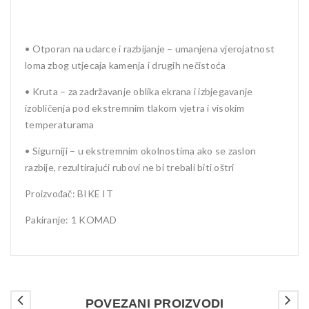
• Otporan na udarce i razbijanje – umanjena vjerojatnost
loma zbog utjecaja kamenja i drugih nečistoća
• Kruta – za zadržavanje oblika ekrana i izbjegavanje
izobličenja pod ekstremnim tlakom vjetra i visokim
temperaturama
• Sigurniji – u ekstremnim okolnostima ako se zaslon
razbije, rezultirajući rubovi ne bi trebali biti oštri
Proizvođač: BIKE IT
Pakiranje: 1 KOMAD
POVEZANI PROIZVODI