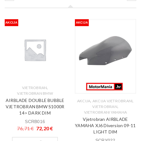
AKCIJA
AKCIJA
,
VJETROBRAN
VJETROBRAN BMW
AIRBLADE DOUBLE BUBBLE
,
,
AKCIJA
AKCIJA VJETROBRANI
,
VJETROBRAN BMW S1000R
VJETROBRAN
VJETROBRANI YAMAHA
14> DARK DIM
Vjetrobran AIRBLADE
SCRB016
YAMAHA XJ6 Diversion 09-11
76,71
€
72,20
€
LIGHT DIM
SCRY022