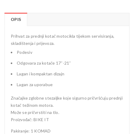
OPIS
Prihvat za prednji kotač motocikla tijekom servisiranja,
skladištenja i prijevoza.
Podesiv
Odgovara za kotače 17″-21″
Lagan i kompaktan dizajn
Lagan za uporabue
Značajke zglobne stezaljke koje sigurno pričvršćuju prednji
kotač težinom motora.
Može se pričvrstiti na tlo.
Proizvođač: BIKE IT
Pakiranje: 1 KOMAD