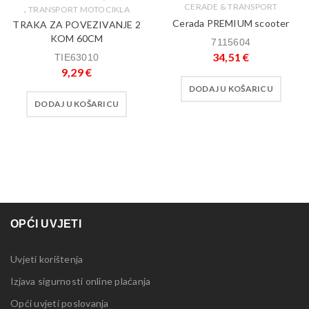
CERADE & TRANSPORT
,
TRANSPORT MOTOCIKLA
Cerada PREMIUM scooter
TRAKA ZA POVEZIVANJE 2
KOM 60CM
7115604
34,51
€
TIE63010
9,29
€
DODAJ U KOŠARICU
DODAJ U KOŠARICU
OPĆI UVJETI
Uvjeti korištenja
Izjava sigurnosti online plaćanja
Opći uvjeti poslovanja