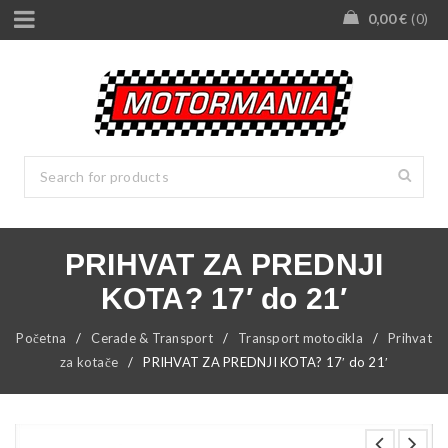
0,00
€
0
PRIHVAT ZA PREDNJI
KOTA? 17′ do 21′
Početna
/
Cerade & Transport
/
Transport motocikla
/
Prihvat
za kotače
/
PRIHVAT ZA PREDNJI KOTA? 17′ do 21′