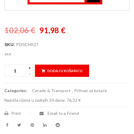
102,06
€
91,98
€
SKU:
PDSCHK27
xxx
DODAJ U KOŠARICU
Categories:
Cerade & Transport
,
Prihvat za kotače
Najniža cijena u zadnjih 30 dana:
76,32 €
Print
Email to a Friend