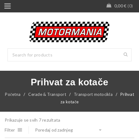
0,00
€
0
Prihvat za kotače
Početna
/
Cerade & Transport
/
Transport motocikla
/
Prihvat
za kotače
Prikazuje se svih 7 rezultata
Filter
Poredaj od zadnjeg