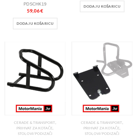
PDSCHK19
DODAJ U KOŠARICU
59,06
€
DODAJ U KOŠARICU
,
,
CERADE & TRANSPORT
CERADE & TRANSPORT
,
,
PRIHVAT ZA KOTAČE
PRIHVAT ZA KOTAČE
STOLOVI/PODIZAČI
STOLOVI/PODIZAČI