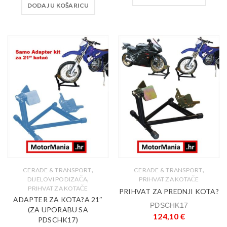
DODAJ U KOŠARICU
,
,
CERADE & TRANSPORT
CERADE & TRANSPORT
,
DIJELOVI PODIZAČA
PRIHVAT ZA KOTAČE
PRIHVAT ZA KOTAČE
PRIHVAT ZA PREDNJI KOTA?
ADAPTER ZA KOTA?A 21″
PDSCHK17
(ZA UPORABU SA
124,10
€
PDSCHK17)