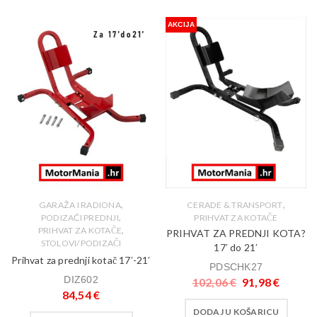
AKCIJA
,
,
GARAŽA I RADIONA
CERADE & TRANSPORT
,
PODIZAĆI PREDNJI
PRIHVAT ZA KOTAČE
,
PRIHVAT ZA KOTAČE
PRIHVAT ZA PREDNJI KOTA?
STOLOVI/PODIZAČI
17′ do 21′
Prihvat za prednji kotač 17′-21′
PDSCHK27
DIZ602
102,06
€
91,98
€
84,54
€
DODAJ U KOŠARICU