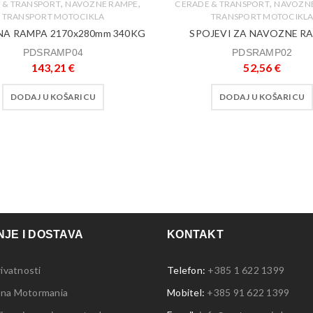
,
,
,
 & TRANSPORT
NAVOZNE RAMPE
CERADE & TRANSPORT
NAVOZN
TRANSPORT MOTOCIKLA
TRANSPORT MOTOCIKL
A RAMPA 2170x280mm 340KG
SPOJEVI ZA NAVOZNE R
PDSRAMP04
PDSRAMP02
143,21
€
52,56
€
DODAJ U KOŠARICU
DODAJ U KOŠARICU
JE I DOSTAVA
KONTAKT
rivatnosti
Telefon:
+385 1 622 1399
 na Motormania
Mobitel:
+385 91 622 1399