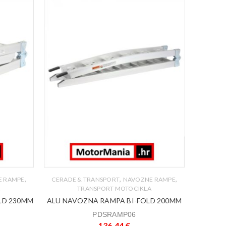
,
,
,
E RAMPE
CERADE & TRANSPORT
NAVOZNE RAMPE
A
TRANSPORT MOTOCIKLA
LD 230MM
ALU NAVOZNA RAMPA BI-FOLD 200MM
PDSRAMP06
136,44
€