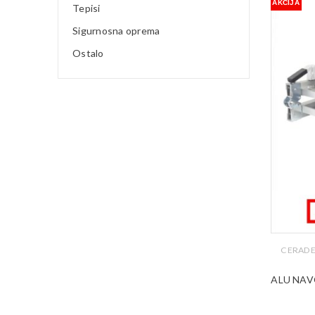
AKCIJA
Tepisi
Sigurnosna oprema
Ostalo
CERADE
ALU NAV