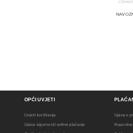
CERADE
NAVOZN
OPĆI UVJETI
PLAĆAN
Uvjeti korištenja
Izjava o p
Izjava sigurnosti online plaćanja
Kupovina