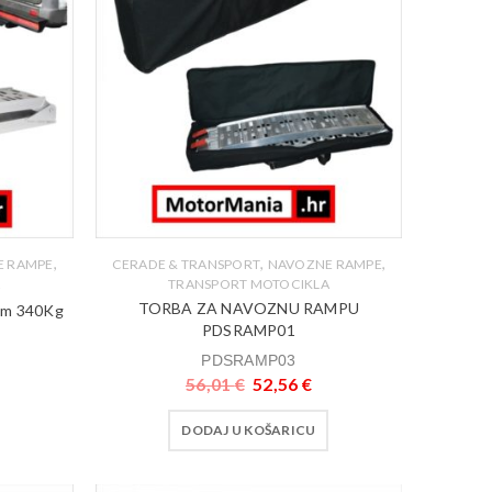
,
,
,
E RAMPE
CERADE & TRANSPORT
NAVOZNE RAMPE
A
TRANSPORT MOTOCIKLA
TORBA ZA NAVOZNU RAMPU
m 340Kg
PDSRAMP01
PDSRAMP03
56,01
€
52,56
€
DODAJ U KOŠARICU