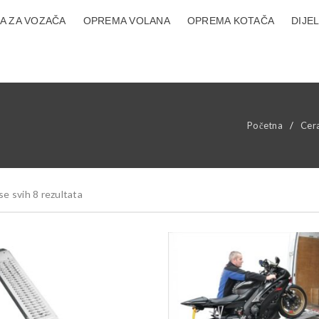
A ZA VOZAČA
OPREMA VOLANA
OPREMA KOTAČA
DIJE
Početna
/
Cer
se svih 8 rezultata