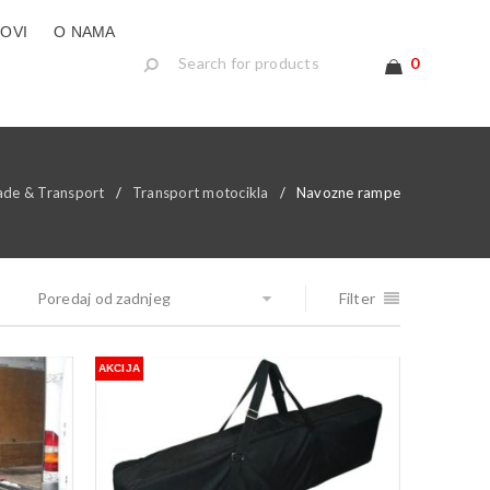
LOVI
O NAMA
0
ade & Transport
/
Transport motocikla
/
Navozne rampe
Poredaj od zadnjeg
Filter
AKCIJA