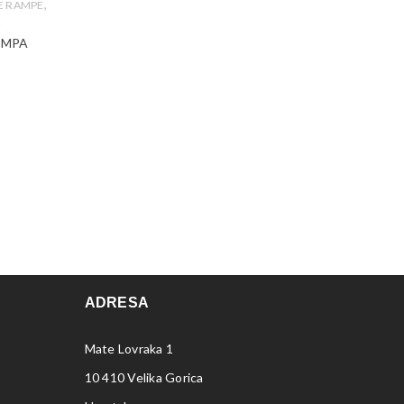
,
E RAMPE
A
AMPA
ADRESA
Mate Lovraka 1
10 410 Velika Gorica