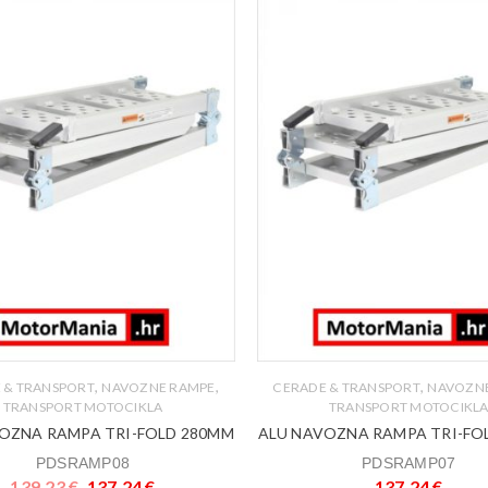
,
,
,
 & TRANSPORT
NAVOZNE RAMPE
CERADE & TRANSPORT
NAVOZN
TRANSPORT MOTOCIKLA
TRANSPORT MOTOCIKL
OZNA RAMPA TRI-FOLD 280MM
ALU NAVOZNA RAMPA TRI-FO
PDSRAMP08
PDSRAMP07
139,23
€
137,24
€
137,24
€