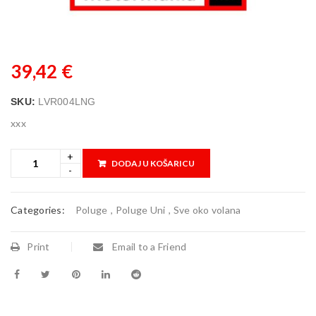
39,42
€
SKU:
LVR004LNG
xxx
DODAJ U KOŠARICU
Categories:
Poluge
,
Poluge Uni
,
Sve oko volana
Print
Email to a Friend