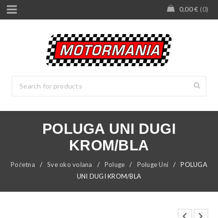
0,00
€
0
POLUGA UNI DUGI
KROM/BLA
Početna
/
Sve oko volana
/
Poluge
/
Poluge Uni
/
POLUGA
UNI DUGI KROM/BLA