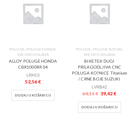
,
,
,
,
POLUGE
POLUGE HONDA
POLUGE
POLUGE SUZUKI
SVE OKO VOLANA
SVE OKO VOLANA
ALLOY POLUGE HONDA
BIKETEK DUGI
CBR1000RR 04
PRILAGODLJIVA CNC
POLUGA KO?NICE Titanium
LRH15
/ CRNE BOJE SUZUKI
52,56
€
LVRB42
64,11
€
39,42
€
DODAJ U KOŠARICU
DODAJ U KOŠARICU