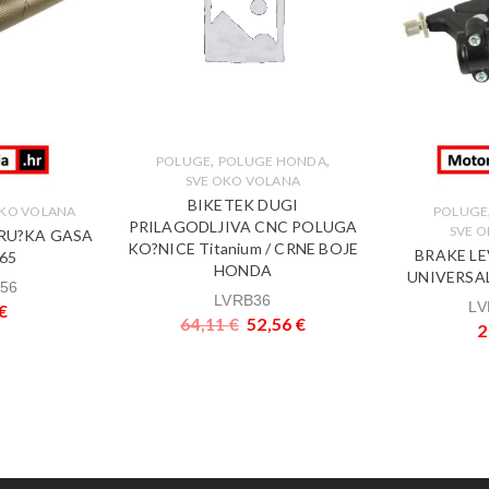
,
,
POLUGE
POLUGE HONDA
SVE OKO VOLANA
BIKETEK DUGI
OKO VOLANA
POLUGE
PRILAGODLJIVA CNC POLUGA
SVE 
 RU?KA GASA
KO?NICE Titanium / CRNE BOJE
BRAKE LE
65
HONDA
UNIVERSA
56
LVRB36
LV
€
64,11
€
52,56
€
2