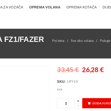
A ZA VOZAČA
OPREMA VOLANA
OPREMA KOTAČA
DIJE
 FZ1/FAZER
Početna
/
Sve oko volana
/
Poluge
33,45
€
26,28
€
SKU:
LRY10
xxx
DODAJ U KO