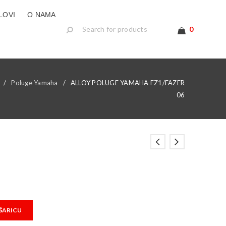
LOVI
O NAMA
0
/
Poluge Yamaha
/
ALLOY POLUGE YAMAHA FZ1/FAZER
06
ŠARICU