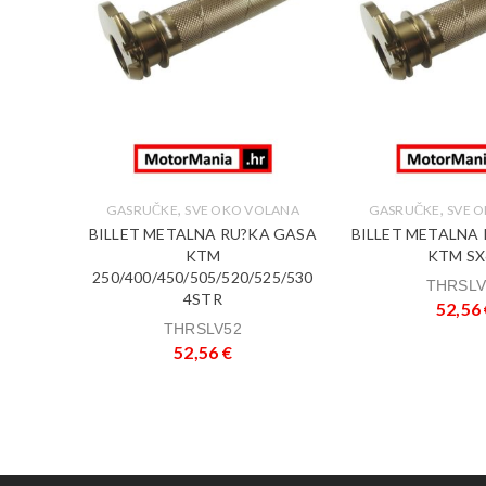
,
,
GASRUČKE
SVE OKO VOLANA
GASRUČKE
SVE 
,
LUGA
BILLET METALNA RU?KA GASA
BILLET METALNA
KTM
KTM SX
RU?
250/400/450/505/520/525/530
THRSLV
M
4STR
52,56
THRSLV52
52,56
€