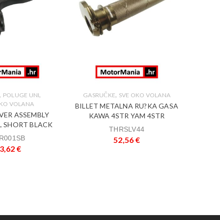
,
,
,
POLUGE UNI
GASRUČKE
SVE OKO VOLANA
OKO VOLANA
NAVL
BILLET METALNA RU?KA GASA
VER ASSEMBLY
KAWA 4STR YAM 4STR
BIK
L SHORT BLACK
THRSLV44
R001SB
52,56
€
3,62
€