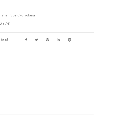
maha
,
Sve oko volana
0,97 €
riend