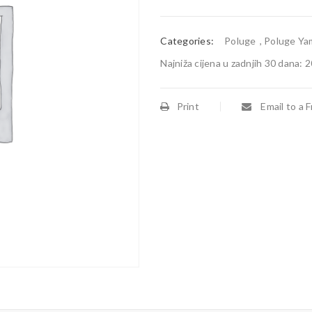
Categories:
Poluge
,
Poluge Ya
Najniža cijena u zadnjih 30 dana:
2
Print
Email to a F