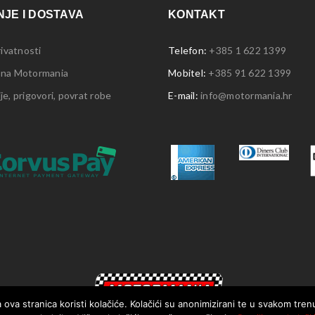
JE I DOSTAVA
KONTAKT
rivatnosti
Telefon:
+385 1 622 1399
 na Motormania
Mobitel:
+385 91 622 1399
e, prigovori, povrat robe
E-mail:
info@motormania.hr
 ova stranica koristi kolačiće. Kolačići su anonimizirani te u svakom tre