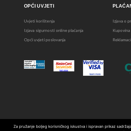
OPĆI UVJETI
PLAĆAN
Uvjeti korištenja
Izjava o p
Izjava sigurnosti online plaćanja
Kupovina
Opći uvjeti poslovanja
Reklamacij
Za pružanje boljeg korisničkog iskustva i ispravan prikaz sadržaja