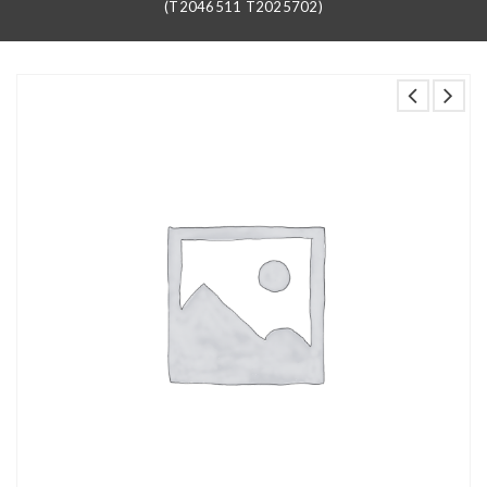
(T2046511 T2025702)