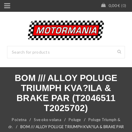
0,00
€
0
BOM /// ALLOY POLUGE
TRIUMPH KVA?ILA &
BRAKE PAR (T2046511
T2025702)
Početna
/
Sve oko volana
/
Poluge
/
Poluge Triumph &
dr.
/
BOM /// ALLOY POLUGE TRIUMPH KVA?ILA & BRAKE PAR