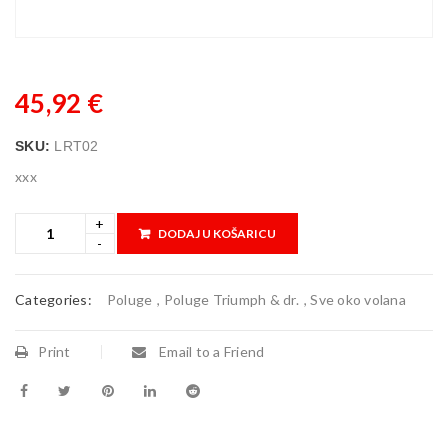
45,92
€
SKU:
LRT02
xxx
DODAJ U KOŠARICU
Categories:
Poluge
,
Poluge Triumph & dr.
,
Sve oko volana
Print
Email to a Friend