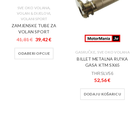
,
SVE OKO VOLANA
,
VOLAN & DIJELOVI
VOLANI SPORT
ZAMJENSKE TUBE ZA
VOLAN SPORT
41,81
€
39,42
€
,
GASRUČKE
SVE OKO VOLANA
ODABERI OPCIJE
BILLET METALNA RU?KA
GASA KTM SX65
THRSLV56
52,56
€
DODAJ U KOŠARICU