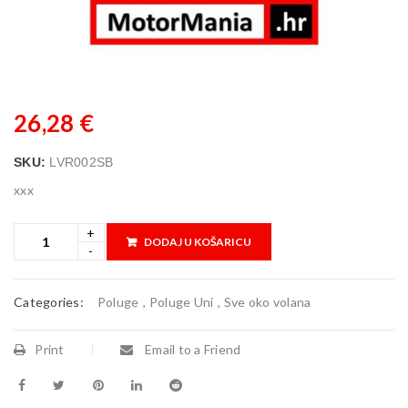
26,28
€
SKU:
LVR002SB
xxx
DODAJ U KOŠARICU
Categories:
Poluge
,
Poluge Uni
,
Sve oko volana
Print
Email to a Friend