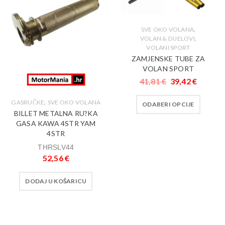
,
SVE OKO VOLANA
,
VOLAN & DIJELOVI
VOLANI SPORT
ZAMJENSKE TUBE ZA
VOLAN SPORT
41,81
€
39,42
€
,
GASRUČKE
SVE OKO VOLANA
ODABERI OPCIJE
BILLET METALNA RU?KA
GASA KAWA 4STR YAM
4STR
THRSLV44
52,56
€
DODAJ U KOŠARICU