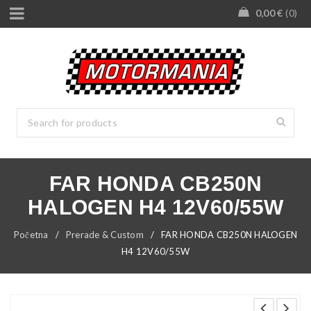
0,00
€
0
FAR HONDA CB250N
HALOGEN H4 12V60/55W
Početna
/
Prerade & Custom
/
FAR HONDA CB250N HALOGEN
H4 12V60/55W