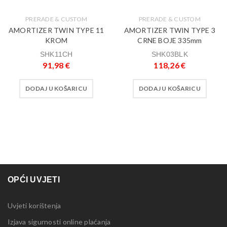
PRERADE & CUSTOM
PRERADE & CUSTOM
AMORTIZER TWIN TYPE 11
AMORTIZER TWIN TYPE 3
KROM
CRNE BOJE 335mm
SHK11CH
SHK03BLK
91,98
€
118,26
€
DODAJ U KOŠARICU
DODAJ U KOŠARICU
OPĆI UVJETI
Uvjeti korištenja
Izjava sigurnosti online plaćanja