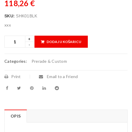
118,26
€
SKU:
SHK01BLK
xxx
DODAJ U KOŠARICU
Categories:
Prerade & Custom
Print
Email to a Friend
OPIS