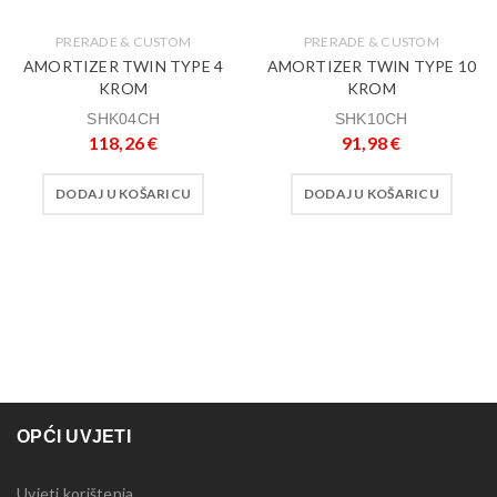
PRERADE & CUSTOM
PRERADE & CUSTOM
AMORTIZER TWIN TYPE 4
AMORTIZER TWIN TYPE 10
KROM
KROM
SHK04CH
SHK10CH
118,26
€
91,98
€
DODAJ U KOŠARICU
DODAJ U KOŠARICU
OPĆI UVJETI
Uvjeti korištenja