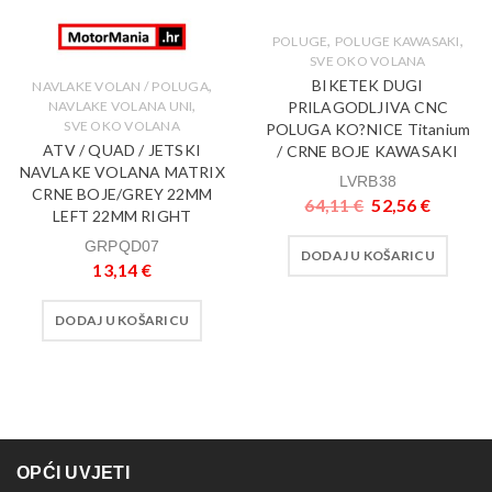
,
,
POLUGE
POLUGE KAWASAKI
SVE OKO VOLANA
BIKETEK DUGI
,
NAVLAKE VOLAN / POLUGA
,
PRILAGODLJIVA CNC
NAVLAKE VOLANA UNI
SVE OKO VOLANA
POLUGA KO?NICE Titanium
ATV / QUAD / JETSKI
/ CRNE BOJE KAWASAKI
NAVLAKE VOLANA MATRIX
LVRB38
CRNE BOJE/GREY 22MM
64,11
€
52,56
€
LEFT 22MM RIGHT
GRPQD07
DODAJ U KOŠARICU
13,14
€
DODAJ U KOŠARICU
OPĆI UVJETI