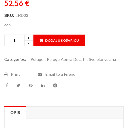
52,56
€
SKU:
LRD03
xxx
DODAJ U KOŠARICU
Categories:
Poluge
,
Poluge Aprilia Ducati
,
Sve oko volana
Print
Email to a Friend
OPIS