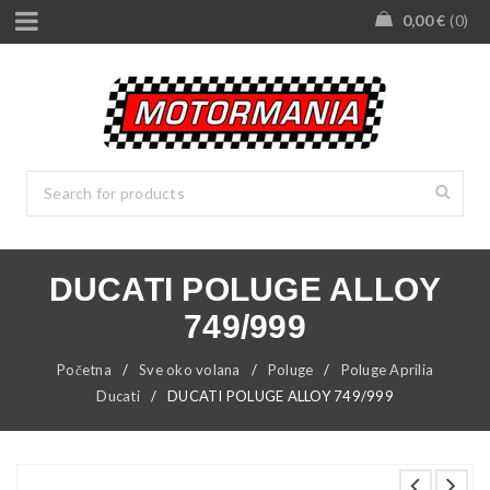
0,00
€
0
DUCATI POLUGE ALLOY
749/999
Početna
/
Sve oko volana
/
Poluge
/
Poluge Aprilia
Ducati
/
DUCATI POLUGE ALLOY 749/999