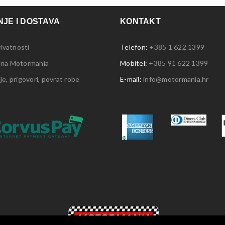
JE I DOSTAVA
KONTAKT
rivatnosti
Telefon:
+385 1 622 1399
 na Motormania
Mobitel:
+385 91 622 1399
e, prigovori, povrat robe
E-mail:
info@motormania.hr