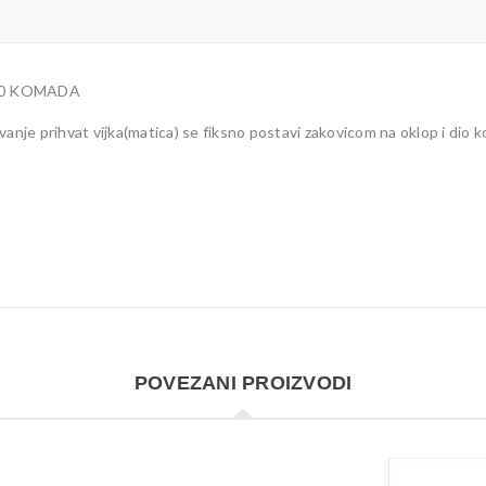
10 KOMADA
anje prihvat vijka(matica) se fiksno postavi zakovicom na oklop i dio 
POVEZANI PROIZVODI