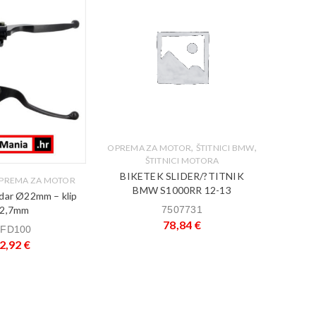
,
,
OPREMA ZA MOTOR
ŠTITNICI BMW
OPREMA
ŠTITNICI MOTORA
BIKETEK SLIDER/?TITNIK
BIKE
PREMA ZA MOTOR
BMW S1000RR 12-13
indar Ø22mm – klip
2,7mm
7507731
78,84
€
1
FD100
2,92
€