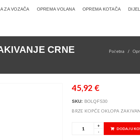
A ZA VOZAČA
OPREMA VOLANA
OPREMA KOTAČA
DIJE
AKIVANJE CRNE
Početna
/
Opr
45,92
€
SKU:
BOLQFS30
BRZE KOPĆE OKLOPA ZAKIVAN
DODAJ U KO