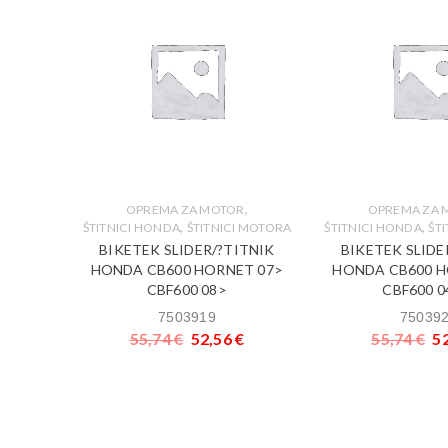
,
,
ICI BMW
OPREMA ZA MOTOR
OPREMA ZA 
,
,
ŠTITNICI HONDA
ŠTITNICI MOTORA
ŠTITNICI HONDA
ŠT
ITNIK
BIKETEK SLIDER/?TITNIK
BIKETEK SLIDE
HONDA CB600 HORNET 07>
HONDA CB600 H
CBF600 08>
CBF600 0
€
7503919
75039
55,74
€
52,56
€
55,74
€
5