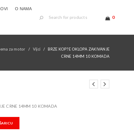
LOVI
O NAMA
0
ema za motor
/
Vijci
/
BRZE KOP?E OKLOPA ZAKIVANJE
CRNE 14MM 10 KOMADA
JE CRNE 14MM 10 KOMADA
ŠARICU