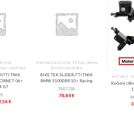
,
,
,
MOTOR
OPREMA ZA MOTOR
ŠTITNICI BMW
ITNICI MOTORA
ŠTITNICI MOTORA
R/?TITNIK
BIKETEK SLIDER/?TITNIK
,
KOČNICE
O
ORNET 06>
BMW S1000RR 10> Racing
Kočioni cil
4-07
1
7507730
29
78,84
€
M
2,56
€
3