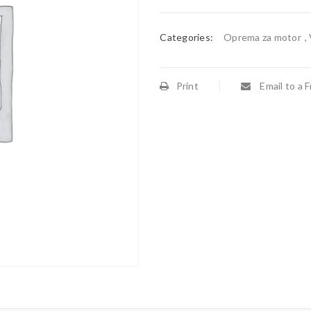
Categories:
Oprema za motor
,
Print
Email to a F