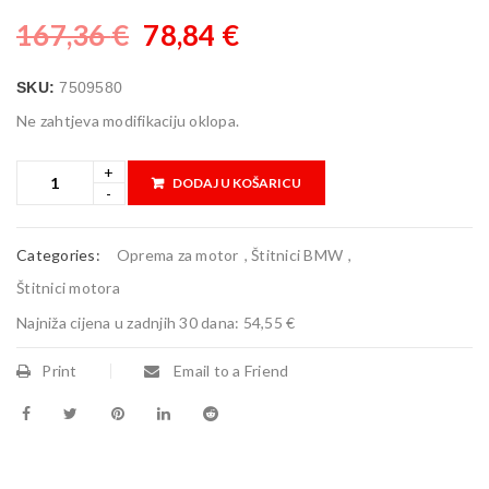
167,36
€
78,84
€
SKU:
7509580
Ne zahtjeva modifikaciju oklopa.
DODAJ U KOŠARICU
Categories:
Oprema za motor
,
Štitnici BMW
,
Štitnici motora
Najniža cijena u zadnjih 30 dana:
54,55 €
Print
Email to a Friend