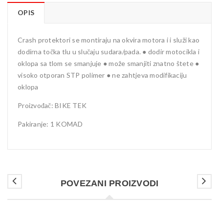
OPIS
Crash protektori se montiraju na okvira motora i i služi kao
dodirna točka tlu u slučaju sudara/pada. ● dodir motocikla i
oklopa sa tlom se smanjuje ● može smanjiti znatno štete ●
visoko otporan STP polimer ● ne zahtjeva modifikaciju
oklopa
Proizvođač: BIKE TEK
Pakiranje: 1 KOMAD
POVEZANI PROIZVODI