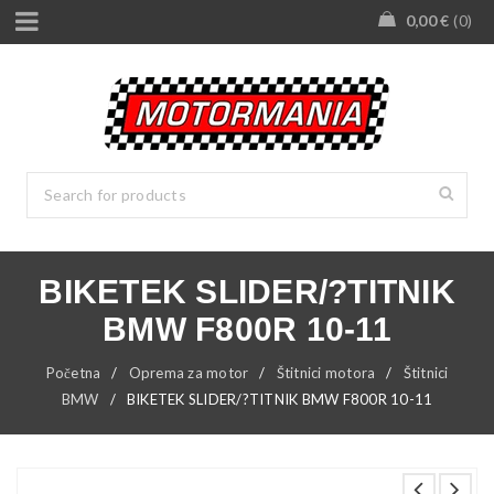
0,00
€
0
BIKETEK SLIDER/?TITNIK
BMW F800R 10-11
Početna
/
Oprema za motor
/
Štitnici motora
/
Štitnici
BMW
/
BIKETEK SLIDER/?TITNIK BMW F800R 10-11