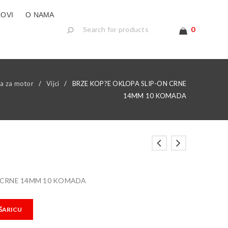
LOVI
O NAMA
0
a za motor
/
Vijci
/
BRZE KOP?E OKLOPA SLIP-ON CRNE
14MM 10 KOMADA
 CRNE 14MM 10 KOMADA
ŠARICU