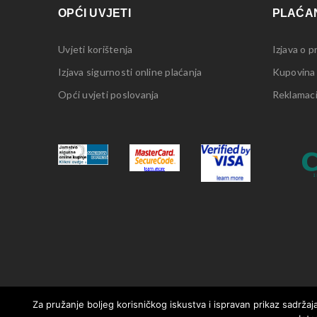
OPĆI UVJETI
PLAĆAN
Uvjeti korištenja
Izjava o p
Izjava sigurnosti online plaćanja
Kupovina
Opći uvjeti poslovanja
Reklamacij
Za pružanje boljeg korisničkog iskustva i ispravan prikaz sadržaja