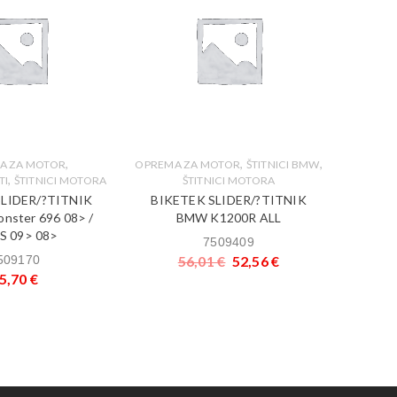
,
,
,
A ZA MOTOR
OPREMA ZA MOTOR
ŠTITNICI BMW
OPREMA
,
TI
ŠTITNICI MOTORA
ŠTITNICI MOTORA
SLIDER/?TITNIK
BIKETEK SLIDER/?TITNIK
BIKE
nster 696 08> /
BMW K1200R ALL
B
S 09> 08>
7509409
509170
56,01
€
52,56
€
1
5,70
€