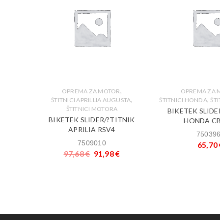
,
,
ICI BMW
OPREMA ZA MOTOR
OPREMA ZA 
,
,
ŠTITNICI APRILLIA AUGUSTA
ŠTITNICI HONDA
ŠT
ŠTITNICI MOTORA
ITNIK
BIKETEK SLIDE
BIKETEK SLIDER/?TITNIK
1
HONDA CB
APRILIA RSV4
75039
7509010
€
65,70
97,68
€
91,98
€