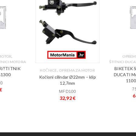
,
MOTOR
OPREM
ITNICI MOTORA
ŠTITNICI DUCA
R/?TITNIK
BIKETEK 
,
KOČNICE
OPREMA ZA MOTOR
1300
DUCATI Mo
Kočioni cilindar Ø22mm – klip
1100
12,7mm
60
€
7
MFD100
6
32,92
€