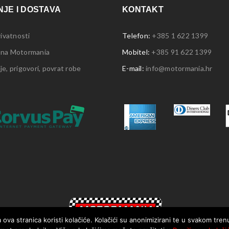
JE I DOSTAVA
KONTAKT
rivatnosti
Telefon:
+385 1 622 1399
 na Motormania
Mobitel:
+385 91 622 1399
e, prigovori, povrat robe
E-mail:
info@motormania.hr
 ova stranica koristi kolačiće. Kolačići su anonimizirani te u svakom tre