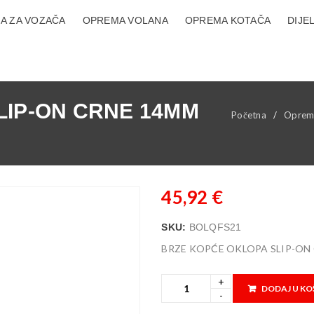
A ZA VOZAČA
OPREMA VOLANA
OPREMA KOTAČA
DIJE
LIP-ON CRNE 14MM
Početna
/
Oprem
45,92
€
SKU:
BOLQFS21
BRZE KOPĆE OKLOPA SLIP-ON
DODAJ U KO