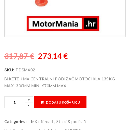
317,87
€
273,14
€
SKU:
PDSMX02
BIKETEK MX CENTRALNI PODIZAČ MOTOCIKLA 135KG
MAX- 300MM MIN- 670MM MAX
DODAJ U KOŠARICU
Categories:
MX off road
,
Stalci & podizači