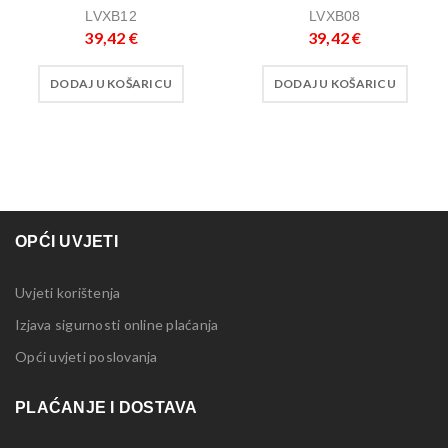
LVXB12
LVXB08
39,42
€
39,42
€
DODAJ U KOŠARICU
DODAJ U KOŠARICU
OPĆI UVJETI
Uvjeti korištenja
Izjava sigurnosti online plaćanja
Opći uvjeti poslovanja
PLAĆANJE I DOSTAVA