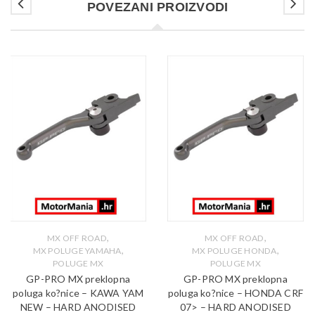
POVEZANI PROIZVODI
,
,
MX OFF ROAD
MX OFF ROAD
,
,
MX POLUGE YAMAHA
MX POLUGE HONDA
POLUGE MX
POLUGE MX
GP-PRO MX preklopna
GP-PRO MX preklopna
poluga ko?nice – KAWA YAM
poluga ko?nice – HONDA CRF
NEW – HARD ANODISED
07> – HARD ANODISED