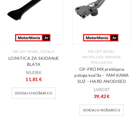
,
,
MX OFF ROAD
OSTALO
MX OFF ROAD
,
MX POLUGE YAMAHA
LOPATICA ZA SKIDANJE
POLUGE MX
BLATA
GP-PRO MX preklopna
MUDBK
poluga kva?ila – YAM KAWA
11,81
€
SUZ – HARD ANODISED
LVXC07
DODAJ U KOŠARICU
39,42
€
DODAJ U KOŠARICU