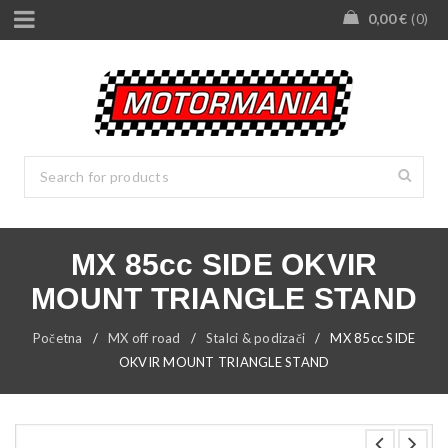
0,00
€
0
MX 85cc SIDE OKVIR
MOUNT TRIANGLE STAND
Početna
/
MX off road
/
Stalci & podizači
/
MX 85cc SIDE
OKVIR MOUNT TRIANGLE STAND