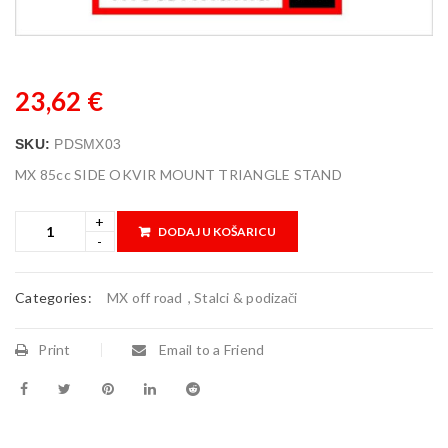
23,62
€
SKU:
PDSMX03
MX 85cc SIDE OKVIR MOUNT TRIANGLE STAND
DODAJ U KOŠARICU
Categories:
MX off road
,
Stalci & podizači
Print
Email to a Friend