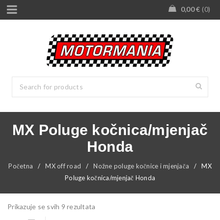
0,00
€
0
MX Poluge kočnica/mjenjač
Honda
Početna
/
MX off road
/
Nožne poluge kočnice i mjenjača
/
MX
Poluge kočnica/mjenjač Honda
Prikazuje se svih 9 rezultata