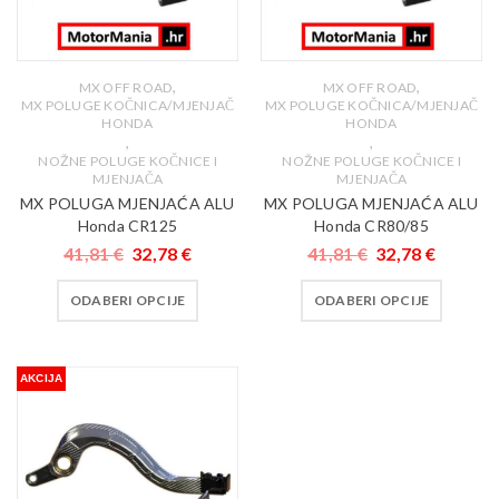
,
,
MX OFF ROAD
MX OFF ROAD
MX POLUGE KOČNICA/MJENJAČ
MX POLUGE KOČNICA/MJENJAČ
HONDA
HONDA
,
,
NOŽNE POLUGE KOČNICE I
NOŽNE POLUGE KOČNICE I
MJENJAČA
MJENJAČA
MX POLUGA MJENJAĆA ALU
MX POLUGA MJENJAĆA ALU
Honda CR125
Honda CR80/85
41,81
€
32,78
€
41,81
€
32,78
€
ODABERI OPCIJE
ODABERI OPCIJE
AKCIJA