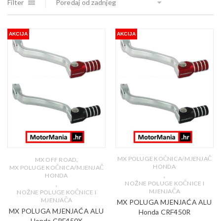
Filter
Poredaj od zadnjeg
AKCIJA
AKCIJA
,
MX POLUGE KOČNICA/MJENJAČ
MX OFF ROAD
HONDA
MX POLUGE KOČNICA/MJENJAČ
,
HONDA
,
NOŽNE POLUGE KOČNICE I
MJENJAČA
NOŽNE POLUGE KOČNICE I
MJENJAČA
MX POLUGA MJENJAĆA ALU
MX POLUGA MJENJAĆA ALU
Honda CRF450R
Honda CRF450X