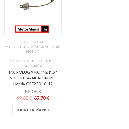
,
MX OFF ROAD
MX POLUGE KOČNICA/MJENJAČ
HONDA
,
NOŽNE POLUGE KOČNICE I
MJENJAČA
MX POLUGA NO?NE KO?
NICE KOVANI ALUMINIJ
Honda CRF250 10-12
BPDH03
69,68
€
65,70
€
DODAJ U KOŠARICU