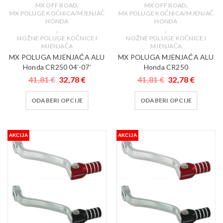
,
,
MX OFF ROAD
MX OFF ROAD
MX POLUGE KOČNICA/MJENJAČ
MX POLUGE KOČNICA/MJENJAČ
HONDA
HONDA
,
,
NOŽNE POLUGE KOČNICE I
NOŽNE POLUGE KOČNICE I
MJENJAČA
MJENJAČA
MX POLUGA MJENJAĆA ALU
MX POLUGA MJENJAĆA ALU
Honda CR250 04′-07′
Honda CR250
41,81
€
32,78
€
41,81
€
32,78
€
ODABERI OPCIJE
ODABERI OPCIJE
AKCIJA
AKCIJA