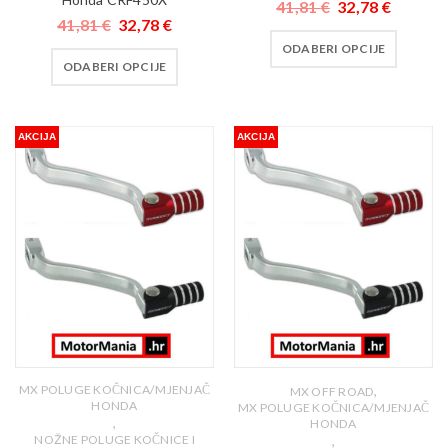
41,81
€
32,78
€
41,81
€
32,78
€
ODABERI OPCIJE
ODABERI OPCIJE
AKCIJA
AKCIJA
MX POLUGE KOČNICA/MJENJAČ
,
MX OFF ROAD
HONDA
MX POLUGE KOČNICA/MJENJAČ
,
HONDA
NOŽNE POLUGE KOČNICE I
,