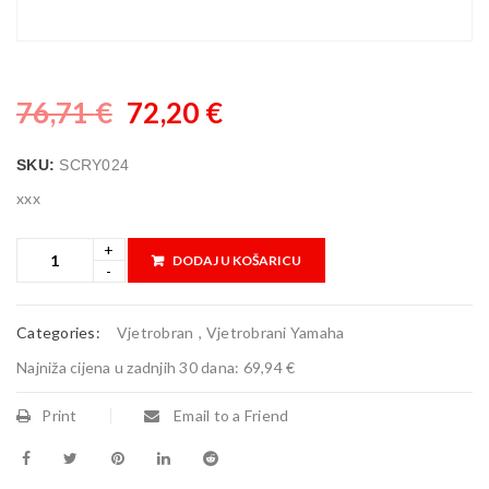
76,71
€
72,20
€
SKU:
SCRY024
xxx
DODAJ U KOŠARICU
Categories:
Vjetrobran
,
Vjetrobrani Yamaha
Najniža cijena u zadnjih 30 dana:
69,94 €
Print
Email to a Friend