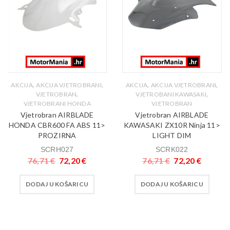
,
,
,
,
AKCIJA
AKCIJA VJETROBRANI
AKCIJA
AKCIJA VJETROBRANI
,
,
VJETROBRAN
VJETROBANI KAWASAKI
VJETROBRANI HONDA
VJETROBRAN
Vjetrobran AIRBLADE
Vjetrobran AIRBLADE
HONDA CBR600 FA ABS 11>
KAWASAKI ZX10R Ninja 11>
PROZIRNA
LIGHT DIM
SCRH027
SCRK022
76,71
€
72,20
€
76,71
€
72,20
€
DODAJ U KOŠARICU
DODAJ U KOŠARICU