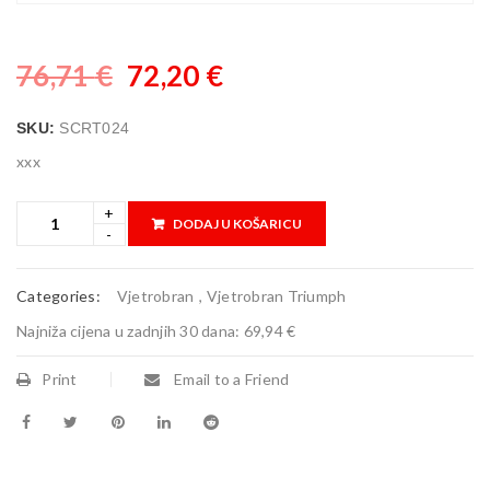
76,71
€
72,20
€
SKU:
SCRT024
xxx
DODAJ U KOŠARICU
Categories:
Vjetrobran
,
Vjetrobran Triumph
Najniža cijena u zadnjih 30 dana:
69,94 €
Print
Email to a Friend