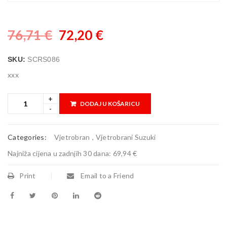
76,71
€
72,20
€
SKU:
SCRS086
xxx
DODAJ U KOŠARICU
Categories:
Vjetrobran
,
Vjetrobrani Suzuki
Najniža cijena u zadnjih 30 dana:
69,94 €
Print
Email to a Friend