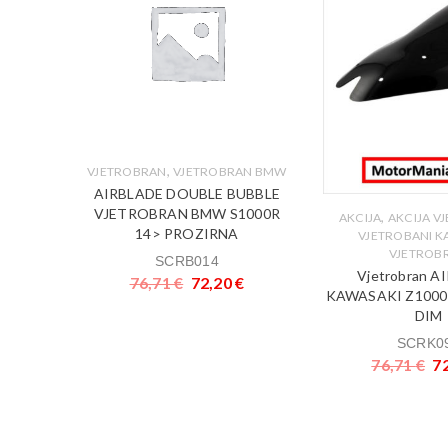
,
VJETROBRAN
VJETROBRAN BMW
AIRBLADE DOUBLE BUBBLE
VJETROBRAN BMW S1000R
,
,
BRANI
AKCIJA
AKCIJA V
14> PROZIRNA
,
KI
VJETROBANI K
VJETROB
SCRB014
ADE
Vjetrobran A
76,71
€
72,20
€
0-11
KAWASAKI Z1000
DIM
SCRK0
€
76,71
€
7