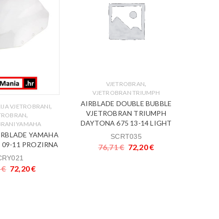
,
VJETROBRAN
VJETROBRAN TRIUMPH
AIRBLADE DOUBLE BUBBLE
,
IJA VJETROBRANI
AKCIJ
VJETROBRAN TRIUMPH
,
TROBRAN
VJ
DAYTONA 675 13-14 LIGHT
BRANI YAMAHA
 AIRBLADE YAMAHA
Vj
SCRT035
on 09-11 PROZIRNA
KAW
76,71
€
72,20
€
CRY021
1
€
72,20
€