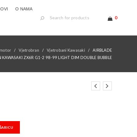
LOVI
O NAMA
0
motor
/
Vjetrobran
/
Vjetrobani Kawasaki
/
AIRBLADE
 KAWASAKI ZX6R G1-2 98-99 LIGHT DIM DOUBLE BUBBLE
ŠARICU