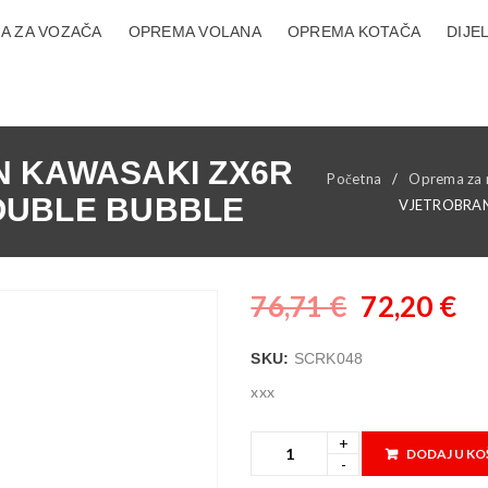
A ZA VOZAČA
OPREMA VOLANA
OPREMA KOTAČA
DIJE
 KAWASAKI ZX6R
Početna
/
Oprema za 
DOUBLE BUBBLE
VJETROBRAN
76,71
€
72,20
€
SKU:
SCRK048
xxx
DODAJ U KO