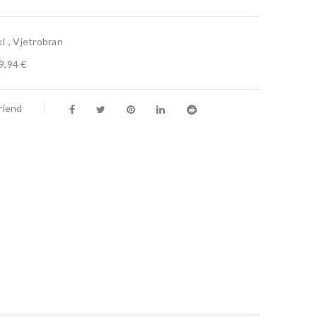
i
,
Vjetrobran
9,94 €
riend