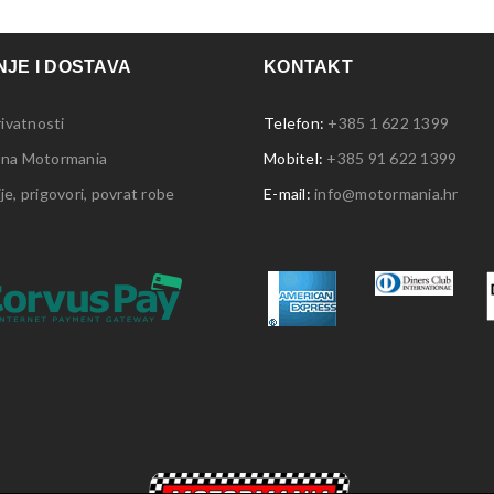
JE I DOSTAVA
KONTAKT
rivatnosti
Telefon:
+385 1 622 1399
 na Motormania
Mobitel:
+385 91 622 1399
e, prigovori, povrat robe
E-mail:
info@motormania.hr