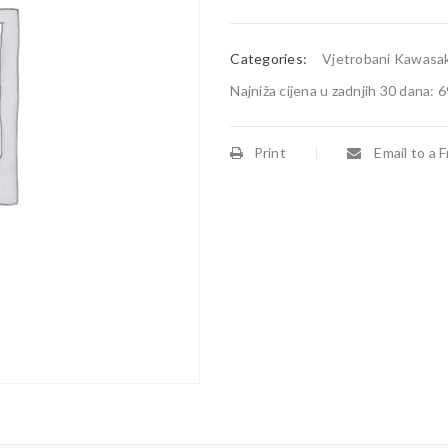
Categories:
Vjetrobani Kawasak
Najniža cijena u zadnjih 30 dana:
6
Print
Email to a F